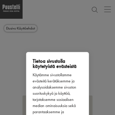
Op
ETSI
mai
nav
Hyppää
Main
pääsisältöön
SULJE
Etusivu
Käyttöehdot
menu
fi
Tietoa sivustolla
käytetyistä evästeistä
Käytämme sivustollamme
evästeitä kerätäksemme ja
analysoidaksemme sivuston
suorituskykyä ja käyttöä,
tarjotaksemme sosiaalisen
KÄYTTÖEHDOT
median ominaisuuksia sekä
parantaaksemme ja