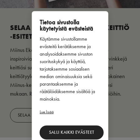
Tietoa sivustolla
SELAA MIINUS EKOLOGINEN KEITTIÖ
käytetyistä evästeistä
-ESITETTÄ
Käytämme sivustollamme
evästeitä kerätäksemme ja
Miinus Ekologinen Keittiö -esite tarjoaa sinulle
analysoidaksemme sivuston
inspiroivia ekologisia keittiökokonaisuuksia ja vinkkejä
suorituskykyä ja käyttöä,
keittiösi suunnitteluun. Saat inspiroivia ideoita eri
tarjotaksemme sosiaalisen
keittiötyyleistä, mutta otathan huomioon, että jokainen
median ominaisuuksia sekä
parantaaksemme ja
Miinus-keittiö suunnitellaan juuri sinun toiveidesi
räätälöidäksemme sisältöä ja
mukaan. Rentoudu ja perehdy ekologisiin keittiöihin.
mainoksia.
Lue lisää
SELAA ESITETTÄ
SALLI KAIKKI EVÄSTEET