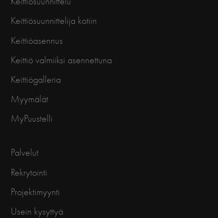
Keittiösuunnittelu
Keittiösuunnittelija kotiin
Keittiöasennus
Keittiö valmiiksi asennettuna
Keittiögalleria
Myymälät
MyPuustelli
Palvelut
Rekrytointi
Projektimyynti
Usein kysyttyä