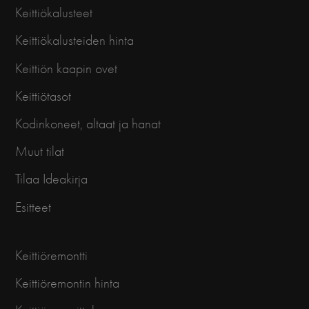
Keittiökalusteet
Keittiökalusteiden hinta
Keittiön kaapin ovet
Keittiötasot
Kodinkoneet, altaat ja hanat
Muut tilat
Tilaa Ideakirja
Esitteet
Keittiöremontti
Keittiöremontin hinta