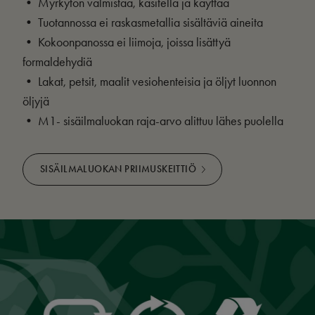
• Myrkytön valmistaa, käsitellä ja käyttää
• Tuotannossa ei raskasmetallia sisältäviä aineita
• Kokoonpanossa ei liimoja, joissa lisättyä
formaldehydiä
• Lakat, petsit, maalit vesiohenteisia ja öljyt luonnon
öljyjä
• M1- sisäilmaluokan raja-arvo alittuu lähes puolella
SISÄILMALUOKAN PRIIMUSKEITTIÖ