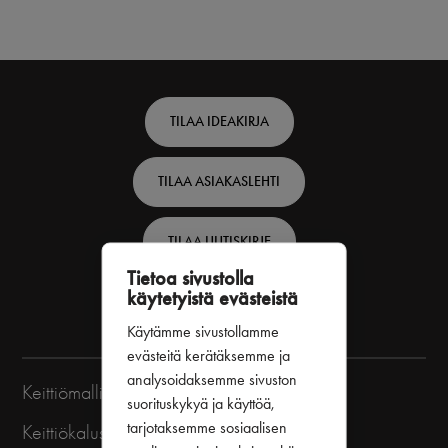
Footer
TILAA IDEAKIRJA
top
TILAA ASIAKASLEHTI
-
Finnish
TILAA UUTISKIRJE
Tietoa sivustolla
käytetyistä evästeistä
VARAA SUUNNITTELUAIKA
Käytämme sivustollamme
evästeitä kerätäksemme ja
analysoidaksemme sivuston
Keittiömallistot
suorituskykyä ja käyttöä,
tarjotaksemme sosiaalisen
Keittiökalusteet