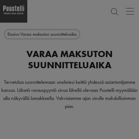
Op
ETSI
mai
nav
Hyppää
Main
pääsisältöön
SULJE
Etusivu
Varaa maksuton suunnitteluaika
menu
fi
VARAA MAKSUTON
SUUNNITTELUAIKA
Tervetuloa suunnittelemaan unelmiesi keittiö yhdessä asiantuntijamme
kanssa. Lähetä varauspyyntö sinua lähellä olevaan Puustelli-myymälään
alla näkyvällä lomakkeella. Vahvistamme ajan sinulle mahdollisimman
pian.