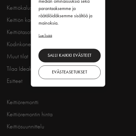
median ominaisuuksia sekä
Keittiökalusteiden hinta
parantaaksemme ja
räätälöidäksemme sisältöä ja
Keittiön kaapin ovet
mainoksia.
Keittiötasot
Lue lisää
Kodinkoneet, altaat ja hanat
SALLI KAIKKI EVÄSTEET
Muut tilat
Tilaa Ideakirja
EVÄSTEASETUKSET
Esitteet
Keittiöremontti
Keittiöremontin hinta
Keittiösuunnittelu