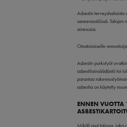
Asbestin terveyshaitoista 
saneeraustöissä. Talojen r
ainesosia.
Omatoimiselle remontoijal
Asbestin purkutyöt ovatki
asbestilainsäädäntö toi t
parantaa rakennustyömaide
asbestia on käytetty muun 
ENNEN VUOTTA 
ASBESTIKARTOIT
Mikäli asut talossa, joka