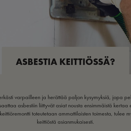
ASBESTIA KEITTIÖSSÄ?
rkästi varpailleen ja herättää paljon kysymyksiä, jopa pel
aattaa asbestiin liittyvät asiat nousta ensimmäistä kertaa e
keittiöremontti toteutetaan ammattilaisten toimesta, tulee m
keittiöstä asianmukaisesti.