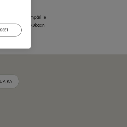
uvia. Asbestin ympärille
armistutaan ettei kukaan
KSET
UAIKA