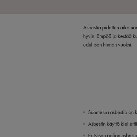
Asbestia pidettiin aikoina
hyvin lämpöä ja kestää k
edullisen hinnan vuoksi.
Suomessa asbestia on k
Asbestin käyttö kiellet
Erityisen paljon asbest