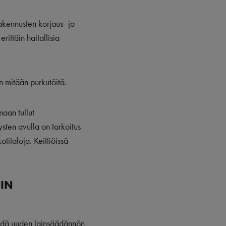
rakennusten korjaus- ja
ittäin haitallisia
n mitään purkutöitä.
aan tullut
sten avulla on tarkoitus
italoja. Keittiöissä
IIN
tehdä uuden lainsäädännön