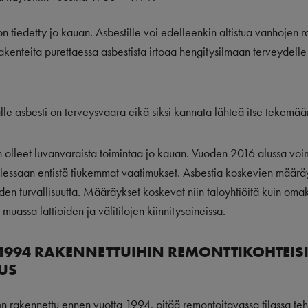
on tiedetty jo kauan. Asbestille voi edelleenkin altistua vanhojen 
akenteita purettaessa asbestista irtoaa hengitysilmaan terveydelle er
le asbesti on terveysvaara eikä siksi kannata lähteä itse tekemää
n olleet luvanvaraista toimintaa jo kauan. Vuoden 2016 alussa voim
ullessaan entistä tiukemmat vaatimukset. Asbestia koskevien määräy
n turvallisuutta. Määräykset koskevat niin taloyhtiöitä kuin omakot
muassa lattioiden ja välitilojen kiinnitysaineissa.
1994 RAKENNETTUIHIN REMONTTIKOHTEIS
US
 on rakennettu ennen vuotta 1994, pitää remontoitavassa tilassa 