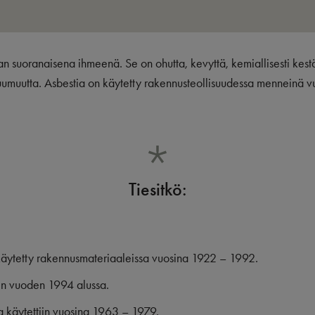
an suoranaisena ihmeenä. Se on ohutta, kevyttä, kemiallisesti kest
uumuutta. Asbestia on käytetty rakennusteollisuudessa menneinä 
Tiesitkö:
äytetty rakennusmateriaaleissa vuosina 1922 – 1992.
tiin vuoden 1994 alussa.
ia käytettiin vuosina 1963 – 1979.