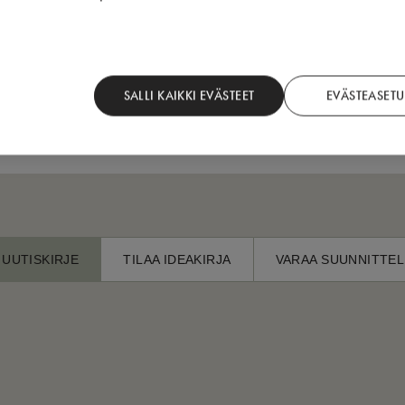
laajaa osaa suomalaisia; lähes kaikkia vanhoissa kiinteistöissä as
rhaa hysteriaa. Kun asiaan suhtaudutaan riittävällä vakavuudella, v
SALLI KAIKKI EVÄSTEET
EVÄSTEASETU
sti ja remontit voidaan toteuttaa turvallisesti.
 UUTISKIRJE
TILAA IDEAKIRJA
VARAA SUUNNITTEL