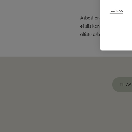
Lue lisää
Asbestiongelma koskettaa 
ei siis kannata lietsoa tu
altistu asbestille tahattoma
TILAA