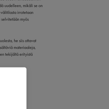
hdä uudelleen, mikäli se on
välitilasta irrotetaan
a selvitetään myös
olesta, he siis ottavat
isältäviä materiaaleja,
 tekijältä erityistä
avat
ksi.