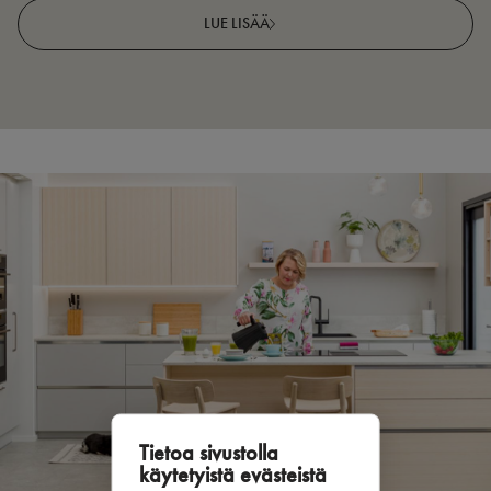
LUE LISÄÄ
Tietoa sivustolla
käytetyistä evästeistä