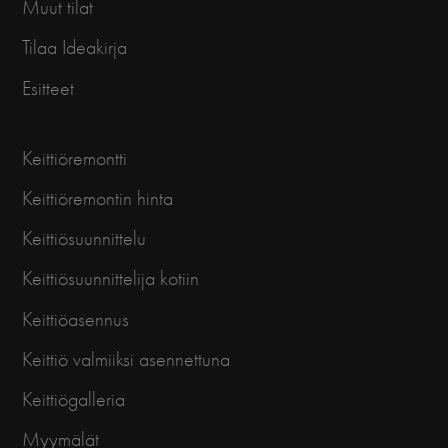
Muut tilat
Tilaa Ideakirja
Esitteet
Keittiöremontti
Keittiöremontin hinta
Keittiösuunnittelu
Keittiösuunnittelija kotiin
Keittiöasennus
Keittiö valmiiksi asennettuna
Keittiögalleria
Myymälät