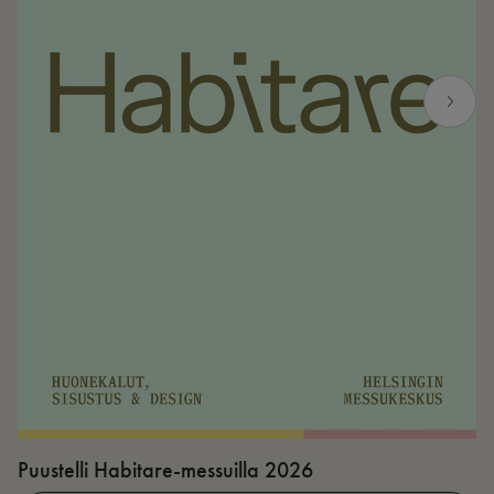
Puustelli Habitare-messuilla 2026
P