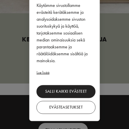
Käytämme sivustollamme
evästeitä kerätäksemme ja
analysoidaksemme sivuston
suorituskykyä ja käyttöä,
KESÄEDUT NYT
tarjotaksemme sosiaalisen
KEITTIÖREMONTOIJALLE JA
median ominaisuuksia sekä
RAKENTAJALLE
parantaaksemme ja
räätälöidäksemme sisältöä ja
mainoksia.
TUTUSTU ETUIHIN
Lue lisää
SALLI KAIKKI EVÄSTEET
EVÄSTEASETUKSET
Footer
TILAA IDEAKIRJA
top