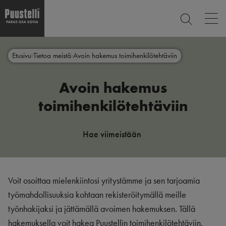
Op
ETSI
mai
nav
Hyppää
Main
pääsisältöön
SULJE
Etusivu
Tietoa meistä
Avoin hakemus toimihenkilötehtäviin
menu
fi
Avoin hakemus
toimihenkilötehtäviin
Hae viimeistään
Voit osoittaa mielenkiintosi yritystämme ja sen tarjoamia
työmahdollisuuksia kohtaan rekisteröitymällä meille
työnhakijaksi ja jättämällä avoimen hakemuksen. Tällä
hakemuksella voit hakea Puustellin toimihenkilötehtäviin.