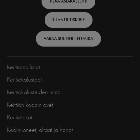
TILAA ASIAKASLEHTI
-
Finnish
TILAA UUTISKIRJE
VARAA SUUNNITTELUAIKA
Keittiömallistot
Keittiökalusteet
Keittiökalusteiden hinta
Keittiön kaapin ovet
Keittiötasot
Kodinkoneet, altaat ja hanat