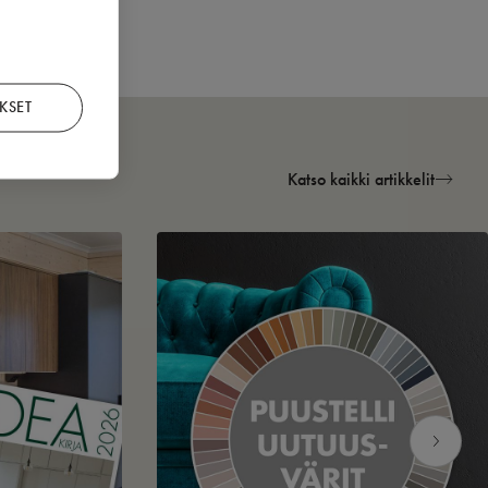
KSET
Katso kaikki artikkelit