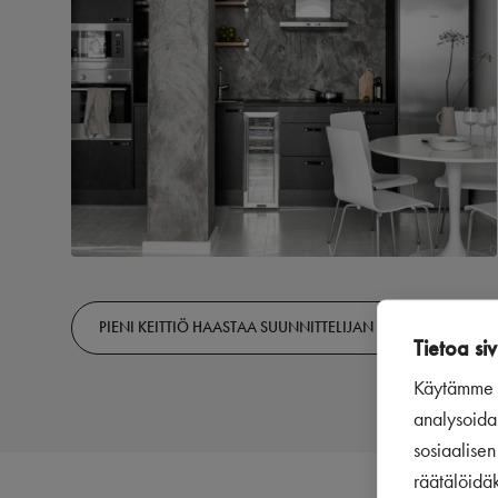
PIENI KEITTIÖ HAASTAA SUUNNITTELIJAN
Tietoa siv
Käytämme s
analysoida
sosiaalise
räätälöidä