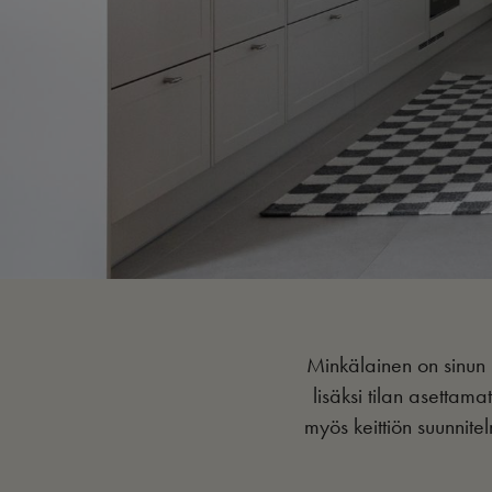
Minkälainen on sinun u
lisäksi tilan asettama
myös keittiön suunnite