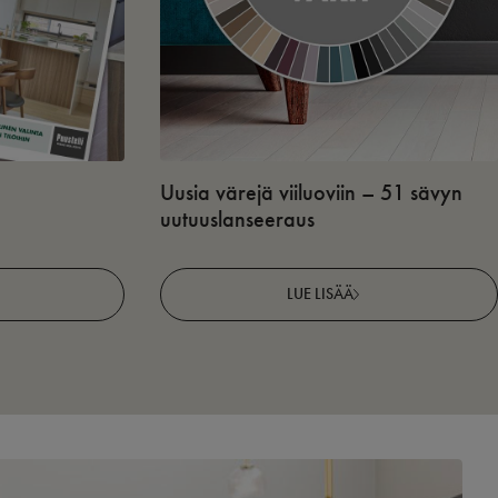
Uusia värejä viiluoviin – 51 sävyn
uutuuslanseeraus
LUE LISÄÄ