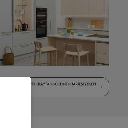
AAMIAISKAAPPI - KÄYTÄNNÖLLINEN JÄRJESTYKSEN
YLLÄPITÄJÄ