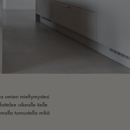
taa omien mieltymystesi
attelee oikealle tielle
amalla tunnustella mikä