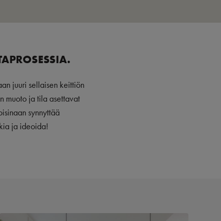
TAPROSESSIA.
 juuri sellaisen keittiön
n muoto ja tila asettavat
toisinaan synnyttää
tkia ja ideoida!