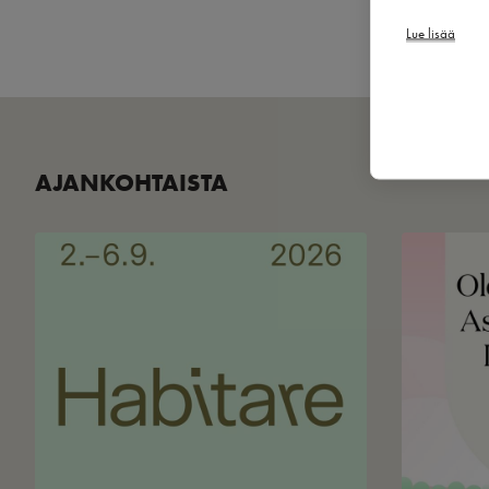
Lue lisää
AJANKOHTAISTA