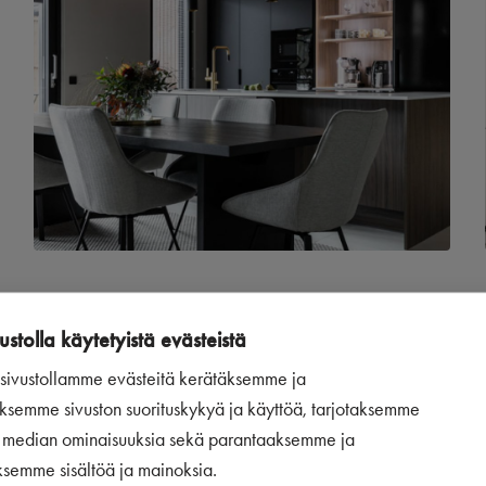
TUTUSTU PUUSTELLIN KEITTIÖGALLERIAAN
ustolla käytetyistä evästeistä
ivustollamme evästeitä kerätäksemme ja
ksemme sivuston suorituskykyä ja käyttöä, tarjotaksemme
n median ominaisuuksia sekä parantaaksemme ja
ksemme sisältöä ja mainoksia.