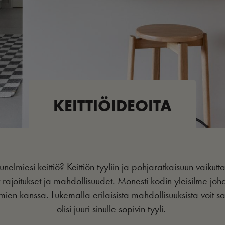
KEITTIÖIDEOITA
nelmiesi keittiö? Keittiön tyyliin ja pohjaratkaisuun vaikut
t rajoitukset ja mahdollisuudet. Monesti kodin yleisilme johd
lmien kanssa. Lukemalla erilaisista mahdollisuuksista voit s
olisi juuri sinulle sopivin tyyli.