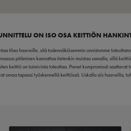
UNNITTELU ON ISO OSA KEITTIÖN HANKIN
aa tilaa haaveille, sitä todennäköisemmin onnistumme toteuttamaan
 maassa pitäminen kannattaa tietenkin muistaa samalla, sillä keittiö
miten keittiö on toimivinta toteuttaa. Pienet kompromissit saattavat 
vat omaa tapaasi työskennellä keittiössä. Uskalla siis haaveilla, tu