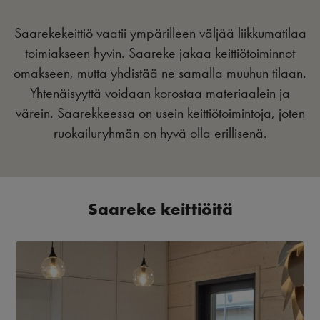
Saarekekeittiö vaatii ympärilleen väljää liikkumatilaa
toimiakseen hyvin. Saareke jakaa keittiötoiminnot
omakseen, mutta yhdistää ne samalla muuhun tilaan.
Yhtenäisyyttä voidaan korostaa materiaalein ja
värein. Saarekkeessa on usein keittiötoimintoja, joten
ruokailuryhmän on hyvä olla erillisenä.
Saareke keittiöitä