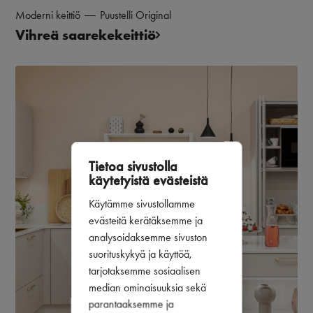
Moderni keittiö
Puustelli Original
Vihreä saarekekeittiö
Tietoa sivustolla
käytetyistä evästeistä
Käytämme sivustollamme
evästeitä kerätäksemme ja
analysoidaksemme sivuston
suorituskykyä ja käyttöä,
tarjotaksemme sosiaalisen
median ominaisuuksia sekä
parantaaksemme ja