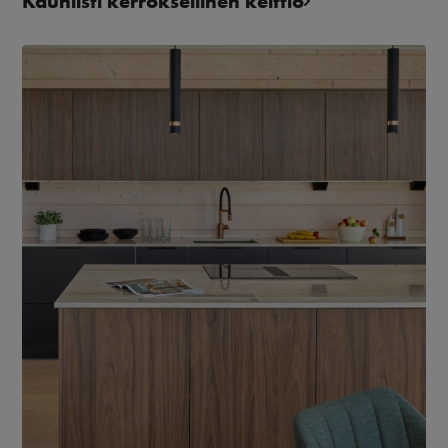
Kauniisti kerroksellinen keittiö