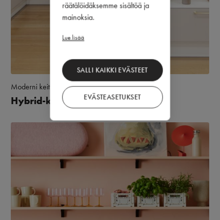
räätälöidäksemme sisältöä ja
mainoksia.
Lue lisää
SALLI KAIKKI EVÄSTEET
Moderni keittiö
Puustelli Original
EVÄSTEASETUKSET
Hybrid-keittiö