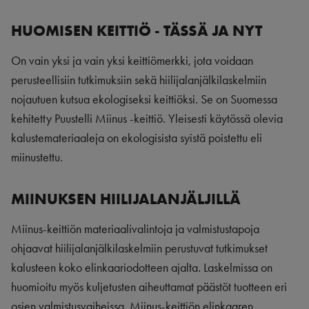
HUOMISEN KEITTIÖ - TÄSSÄ JA NYT
On vain yksi ja vain yksi keittiömerkki, jota voidaan
perusteellisiin tutkimuksiin sekä hiilijalanjälkilaskelmiin
nojautuen kutsua ekologiseksi keittiöksi. Se on Suomessa
kehitetty Puustelli Miinus -keittiö. Yleisesti käytössä olevia
kalustemateriaaleja on ekologisista syistä poistettu eli
miinustettu.
MIINUKSEN HIILIJALANJÄLJILLÄ
Miinus-keittiön materiaalivalintoja ja valmistustapoja
ohjaavat hiilijalanjälkilaskelmiin perustuvat tutkimukset
kalusteen koko elinkaariodotteen ajalta. Laskelmissa on
huomioitu myös kuljetusten aiheuttamat päästöt tuotteen eri
osien valmistusvaiheissa. Miinus-keittiön elinkaaren