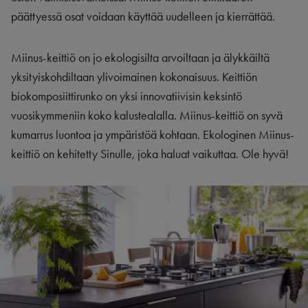
päättyessä osat voidaan käyttää uudelleen ja kierrättää.
Miinus-keittiö on jo ekologisilta arvoiltaan ja älykkäiltä
yksityiskohdiltaan ylivoimainen kokonaisuus. Keittiön
biokomposiittirunko on yksi innovatiivisin keksintö
vuosikymmeniin koko kalustealalla. Miinus-keittiö on syvä
kumarrus luontoa ja ympäristöä kohtaan. Ekologinen Miinus-
keittiö on kehitetty Sinulle, joka haluat vaikuttaa. Ole hyvä!