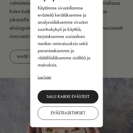
valmistetaan samalla Puustellin tehtaalla Harjavallassa
Käytämme sivustollamme
kuten kaikki muutkin Puustelli-kalusteet. Tuomme
evästeitä kerätäksemme ja
jokaiselle keittiön hankintaa harkitsevalle
analysoidaksemme sivuston
ekologisimmat materiaalivaihtoehdot sekä viimeisimmät
suorituskykyä ja käyttöä,
innovaatiot kodin askareita helpottamaan.
tarjotaksemme sosiaalisen
median ominaisuuksia sekä
parantaaksemme ja
MADE IN HARJAVALTA
räätälöidäksemme sisältöä ja
mainoksia.
Lue lisää
SALLI KAIKKI EVÄSTEET
EVÄSTEASETUKSET