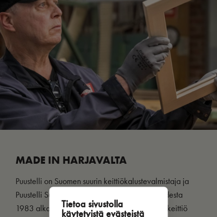
MADE IN HARJAVALTA
Puustelli on Suomen suurin keittiökalustevalmistaja ja
Puustelli Suomen ostetuin keittiömerkki jo vuodesta
Tietoa sivustolla
1983 alkaen. Tämä ei liene sattumaa. Miinus-keittiö
käytetyistä evästeistä