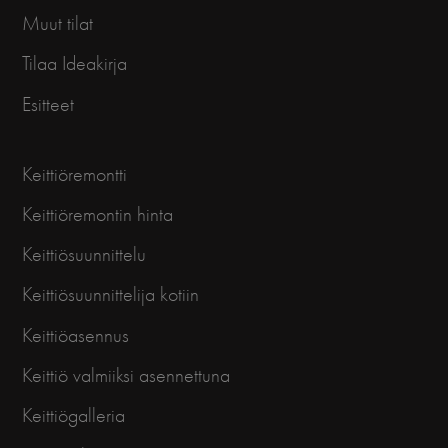
Muut tilat
Tilaa Ideakirja
Esitteet
Keittiöremontti
Keittiöremontin hinta
Keittiösuunnittelu
Keittiösuunnittelija kotiin
Keittiöasennus
Keittiö valmiiksi asennettuna
Keittiögalleria