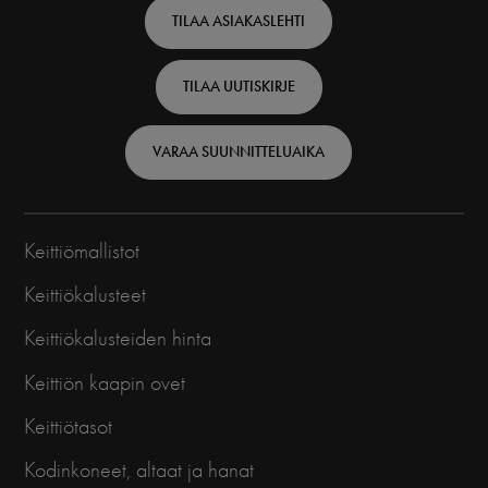
TILAA ASIAKASLEHTI
-
Finnish
TILAA UUTISKIRJE
VARAA SUUNNITTELUAIKA
Keittiömallistot
Keittiökalusteet
Keittiökalusteiden hinta
Keittiön kaapin ovet
Keittiötasot
Kodinkoneet, altaat ja hanat