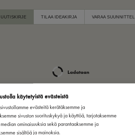
 UUTISKIRJE
TILAA IDEAKIRJA
VARAA SUUNNITTEL
Ladataan
ustolla käytetyistä evästeistä
ivustollamme evästeitä kerätäksemme ja
ksemme sivuston suorituskykyä ja käyttöä, tarjotaksemme
n median ominaisuuksia sekä parantaaksemme ja
ksemme sisältöä ja mainoksia.