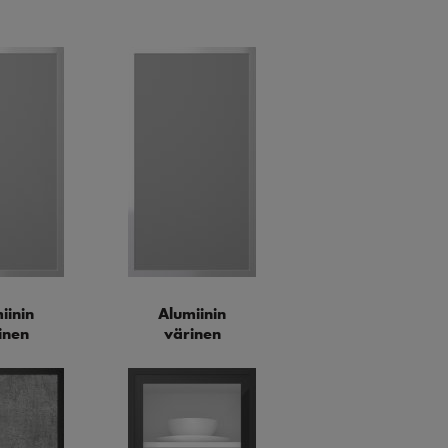
iinin
Alumiinin
inen
värinen