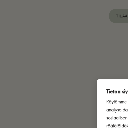
TILAA
Tietoa siv
Käytämme s
analysoida
sosiaalise
räätälöidä