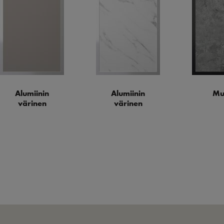
Alumiinin
Alumiinin
Mu
värinen
värinen