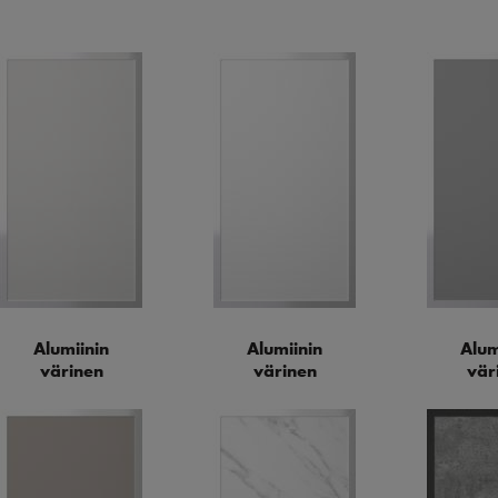
Alumiinin
Alumiinin
Alum
värinen
värinen
vär