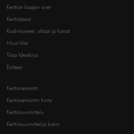
Keittiön kaapin ovet
Keittiötasot
Kodinkoneet, altaat ja hanat
Muut tilat
Tilaa Ideakirja
Esitteet
Keittiöremontti
Keittiöremontin hinta
Keittiösuunnittelu
Keittiösuunnittelija kotiin