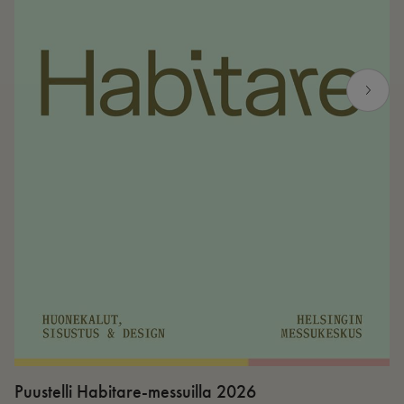
Puustelli Habitare-messuilla 2026
P