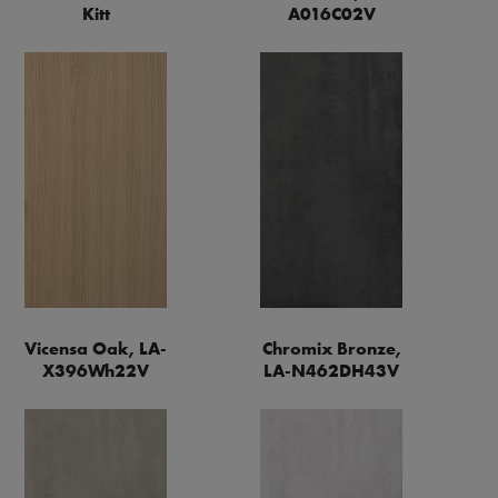
Kitt
A016C02V
Vicensa Oak, LA-
Chromix Bronze,
X396Wh22V
LA-N462DH43V