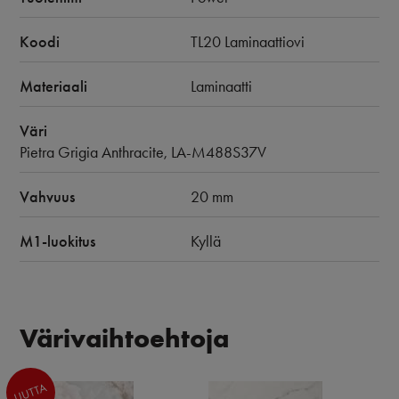
Koodi
TL20 Laminaattiovi
Materiaali
Laminaatti
Väri
Pietra Grigia Anthracite, LA-M488S37V
Vahvuus
20 mm
M1-luokitus
Kyllä
Värivaihtoehtoja