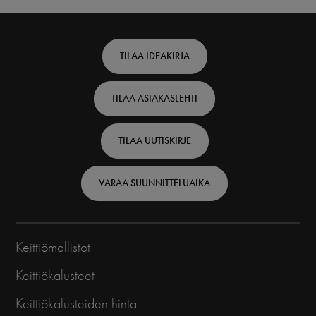
Footer
TILAA IDEAKIRJA
top
TILAA ASIAKASLEHTI
-
Finnish
TILAA UUTISKIRJE
VARAA SUUNNITTELUAIKA
Keittiömallistot
Keittiökalusteet
Keittiökalusteiden hinta