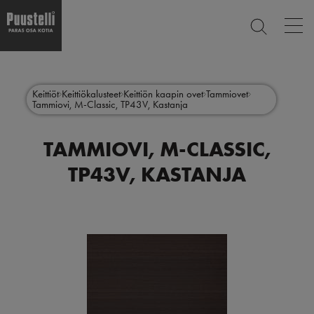
Op
ETSI
mai
nav
Hyppää
Main
pääsisältöön
SULJE
menu
Keittiöt
Keittiökalusteet
Keittiön kaapin ovet
Tammiovet
Tammiovi, M-Classic, TP43V, Kastanja
fi
TAMMIOVI, M-CLASSIC,
TP43V, KASTANJA