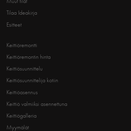
Muut tilat
Tilaa Ideakirja
Esitteet
Keittiöremontti
Keittiöremontin hinta
Keittiösuunnittelu
Keittiösuunnittelija kotiin
Keittiöasennus
Keittiö valmiiksi asennettuna
Keittiögalleria
Myymälät