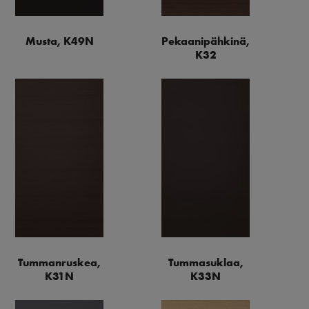
Musta, K49N
Pekaanipähkinä,
K32
Tummanruskea,
Tummasuklaa,
K31N
K33N