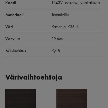
Koodi
TP43V Laakaovi, vaakakuvio
Materiaali
Tammiviilu
Väri
Kastanja, K35N
Vahvuus
19 mm
M1-luokitus
Kyllä
Värivaihtoehtoja