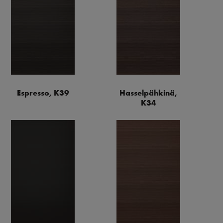
Espresso, K39
Hasselpähkinä,
K34