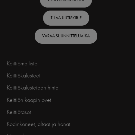
-
Finnish
TILAA UUTISKIRJE
VARAA SUUNNITTELUAIKA
Keittiömallistot
Keittiökalusteet
Keittiökalusteiden hinta
Keittiön kaapin ovet
Keittiötasot
Kodinkoneet, altaat ja hanat