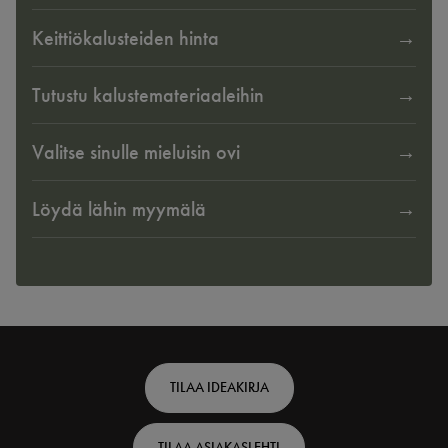
Keittiökalusteiden hinta
Tutustu kalustemateriaaleihin
Valitse sinulle mieluisin ovi
Löydä lähin myymälä
Footer
TILAA IDEAKIRJA
top
TILAA ASIAKASLEHTI