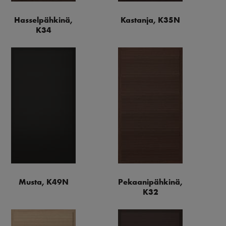
Hasselpähkinä,
Kastanja, K35N
K34
Musta, K49N
Pekaanipähkinä,
K32