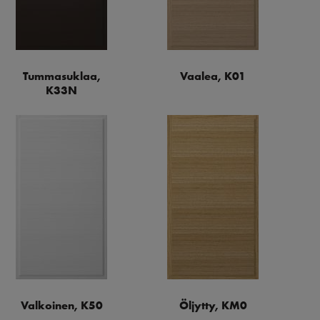
Tummasuklaa,
Vaalea, K01
K33N
Valkoinen, K50
Öljytty, KM0