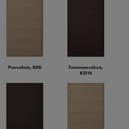
Puuvalmis, K00
Tummanruskea,
K31N