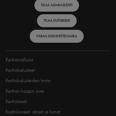
TILAA ASIAKASLEHTI
-
Finnish
TILAA UUTISKIRJE
VARAA SUUNNITTELUAIKA
Keittiömallistot
Keittiökalusteet
Keittiökalusteiden hinta
Keittiön kaapin ovet
Keittiötasot
Kodinkoneet, altaat ja hanat