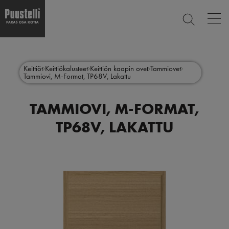
Op
ETSI
mai
nav
Hyppää
Main
pääsisältöön
SULJE
menu
Keittiöt
Keittiökalusteet
Keittiön kaapin ovet
Tammiovet
Tammiovi, M-Format, TP68V, Lakattu
fi
TAMMIOVI, M-FORMAT,
TP68V, LAKATTU