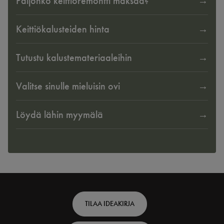
Paljonko keittiöremontti maksaa?
Keittiökalusteiden hinta
Tutustu kalustemateriaaleihin
Valitse sinulle mieluisin ovi
Löydä lähin myymälä
Footer
TILAA IDEAKIRJA
top