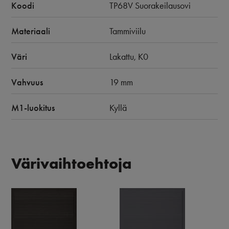
Koodi
TP68V Suorakeilausovi
Materiaali
Tammiviilu
Väri
Lakattu, K0
Vahvuus
19 mm
M1-luokitus
Kyllä
Värivaihtoehtoja