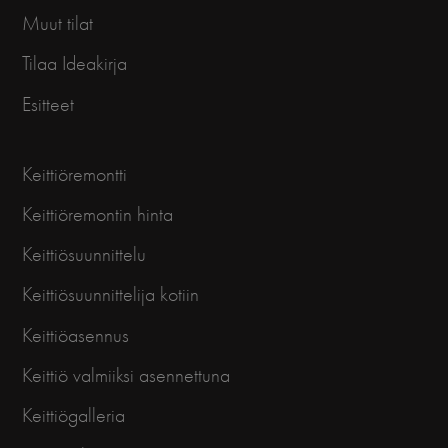
Muut tilat
Tilaa Ideakirja
Esitteet
Keittiöremontti
Keittiöremontin hinta
Keittiösuunnittelu
Keittiösuunnittelija kotiin
Keittiöasennus
Keittiö valmiiksi asennettuna
Keittiögalleria