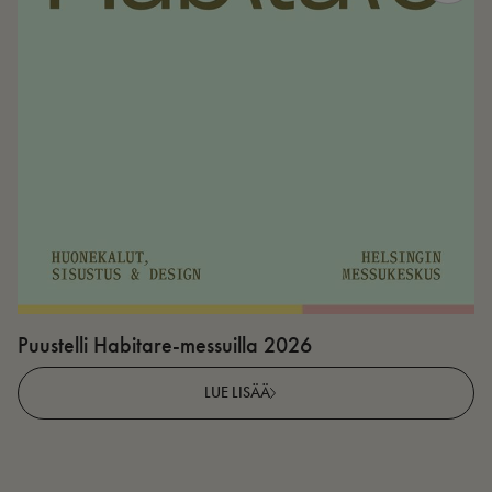
Puustelli Habitare-messuilla 2026
P
LUE LISÄÄ