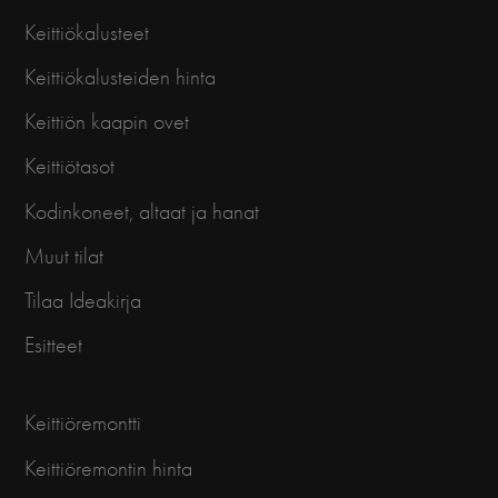
Keittiökalusteet
Keittiökalusteiden hinta
Keittiön kaapin ovet
Keittiötasot
Kodinkoneet, altaat ja hanat
Muut tilat
Tilaa Ideakirja
Esitteet
Keittiöremontti
Keittiöremontin hinta