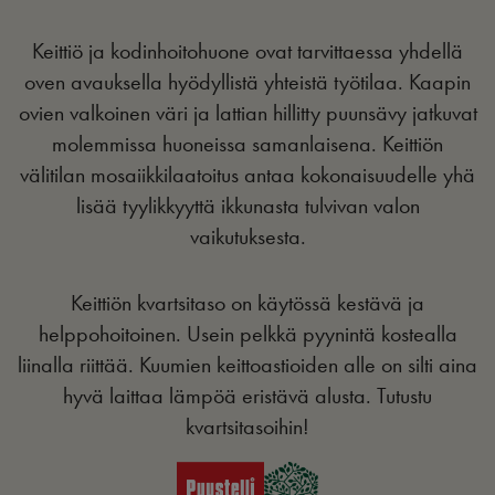
Keittiö ja kodinhoitohuone ovat tarvittaessa yhdellä
oven avauksella hyödyllistä yhteistä työtilaa. Kaapin
ovien valkoinen väri ja lattian hillitty puunsävy jatkuvat
molemmissa huoneissa samanlaisena. Keittiön
välitilan mosaiikkilaatoitus antaa kokonaisuudelle yhä
lisää tyylikkyyttä ikkunasta tulvivan valon
vaikutuksesta.
Keittiön kvartsitaso on käytössä kestävä ja
helppohoitoinen. Usein pelkkä pyynintä kostealla
liinalla riittää. Kuumien keittoastioiden alle on silti aina
hyvä laittaa lämpöä eristävä alusta. Tutustu
kvartsitasoihin!