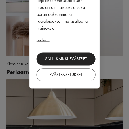
tarjotaksemme sosiaalisen
median ominaisuuksia sekä
parantaaksemme ja
räätälöidäksemme sisältöä ja
mainoksia.
Lue lisää
SALLI KAIKKI EVÄSTEET
Klassinen keittiö
Puustelli Miinus
Periaatteen keittiö
EVÄSTEASETUKSET