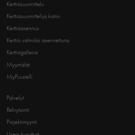
Keittiösuunnittelu
Keittiösuunnittelija kotiin
Keittiöasennus
Keittiö valmiiksi asennettuna
Keittiögalleria
Myymälät
MyPuustelli
Palvelut
Rekrytointi
Projektimyynti
Usein kysyttyä