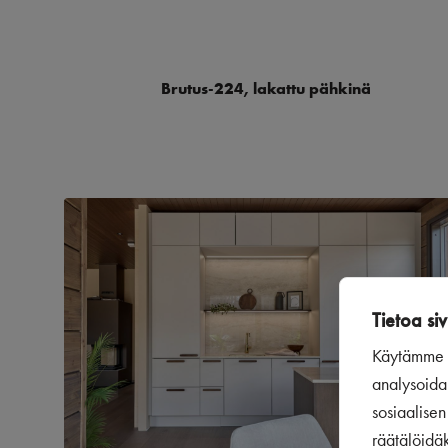
Brutus-224, lakattu pähkinä
Tietoa siv
Käytämme s
analysoida
sosiaalise
räätälöidä