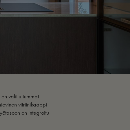
 on valittu tummat
siovinen vitriinikaappi
Työtasoon on integroitu