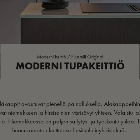
Moderni keittiö
/
Puustelli Original
MODERNI TUPAKEITTIÖ
yläkaapit avautuvat pienellä painalluksella. Alakaappeihin
vat niemekkeen ja hirsiseinien värisävyt yhteen. Valaistu la
ttä. Niemekkeessä on paljon säilytys- ja työskentelytilaa. 
huomaamaton keittotaso-liesituuletinyhdistelmä.