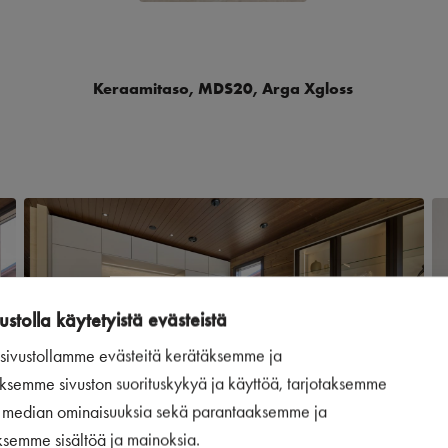
Keraamitaso, MDS20, Arga Xgloss
ustolla käytetyistä evästeistä
ivustollamme evästeitä kerätäksemme ja
ksemme sivuston suorituskykyä ja käyttöä, tarjotaksemme
n median ominaisuuksia sekä parantaaksemme ja
ksemme sisältöä ja mainoksia.