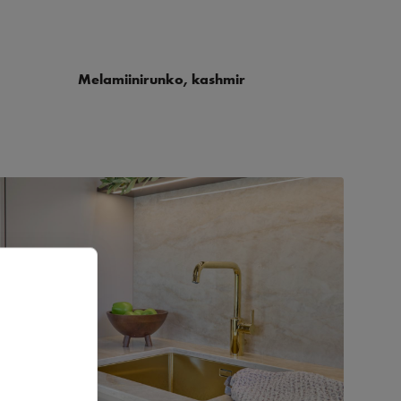
Melamiinirunko, kashmir