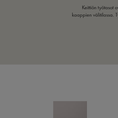
Keittiön työtasot
kaappien välitilassa. T