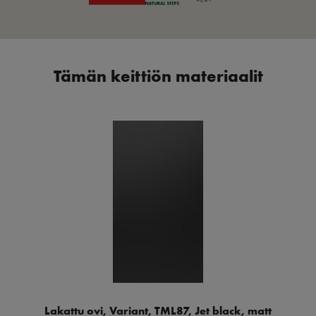
Tämän keittiön materiaalit
Lakattu ovi, Variant, TML87, Jet black, matt