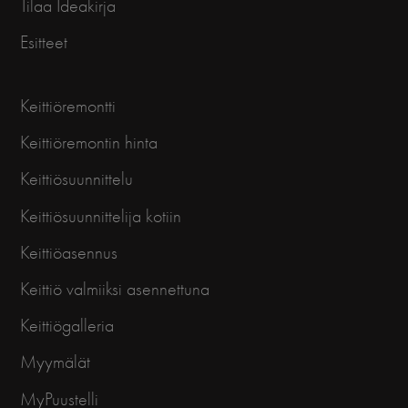
Tilaa Ideakirja
Esitteet
Keittiöremontti
Keittiöremontin hinta
Keittiösuunnittelu
Keittiösuunnittelija kotiin
Keittiöasennus
Keittiö valmiiksi asennettuna
Keittiögalleria
Myymälät
MyPuustelli