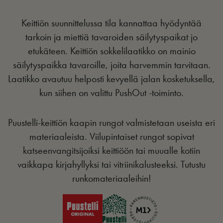
Keittiön suunnittelussa tila kannattaa hyödyntää
tarkoin ja miettiä tavaroiden säilytyspaikat jo
etukäteen. Keittiön sokkelilaatikko on mainio
säilytyspaikka tavaroille, joita harvemmin tarvitaan.
Laatikko avautuu helposti kevyellä jalan kosketuksella,
kun siihen on valittu PushOut -toiminto.
Puustelli-keittiön kaapin rungot valmistetaan useista eri
materiaaleista. Viilupintaiset rungot sopivat
katseenvangitsijoiksi keittiöön tai muualle kotiin
vaikkapa kirjahyllyksi tai vitriinikalusteeksi. Tutustu
runkomateriaaleihin!