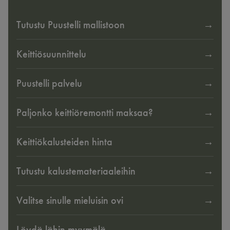
Tutustu Puustelli mallistoon
Keittiösuunnittelu
Puustelli palvelu
Paljonko keittiöremontti maksaa?
Keittiökalusteiden hinta
Tutustu kalustemateriaaleihin
Valitse sinulle mieluisin ovi
Löydä lähin myymälä