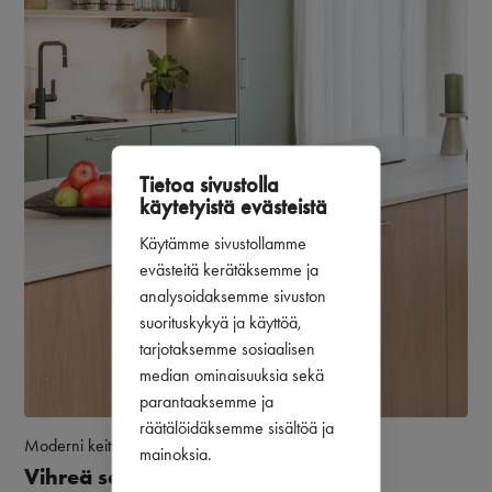
Tietoa sivustolla
käytetyistä evästeistä
Käytämme sivustollamme
evästeitä kerätäksemme ja
analysoidaksemme sivuston
suorituskykyä ja käyttöä,
tarjotaksemme sosiaalisen
median ominaisuuksia sekä
parantaaksemme ja
räätälöidäksemme sisältöä ja
Moderni keittiö
Puustelli Original
mainoksia.
Vihreä saarekekeittiö