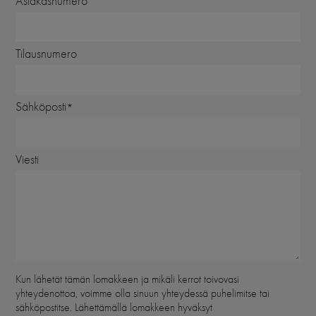
Asiakasnumero
Tilausnumero
Sähköposti
Viesti
Kun lähetät tämän lomakkeen ja mikäli kerrot toivovasi
yhteydenottoa, voimme olla sinuun yhteydessä puhelimitse tai
sähköpostitse. Lähettämällä lomakkeen hyväksyt