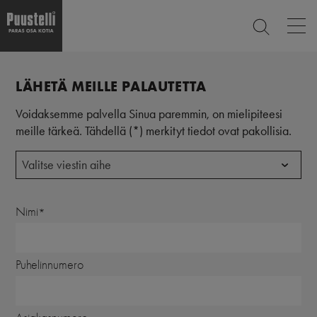
Op
ETSI
mai
nav
Hyppää
Main
pääsisältöön
SULJE
LÄHETÄ MEILLE PALAUTETTA
menu
Voidaksemme palvella Sinua paremmin, on mielipiteesi
fi
meille tärkeä. Tähdellä (*) merkityt tiedot ovat pakollisia.
Valitse viestin aihe
Nimi
Puhelinnumero