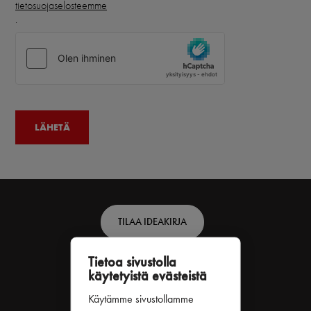
tietosuojaselosteemme
.
Footer
TILAA IDEAKIRJA
top
Tietoa sivustolla
TILAA ASIAKASLEHTI
-
käytetyistä evästeistä
Finnish
Käytämme sivustollamme
TILAA UUTISKIRJE