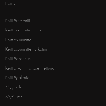
Esitteet
Keittiöremontti
Keittiöremontin hinta
Keittiösuunnittelu
Keittiösuunnittelija kotiin
Keittiöasennus
Keittiö valmiiksi asennettuna
Keittiögalleria
Myymälät
MyPuustelli