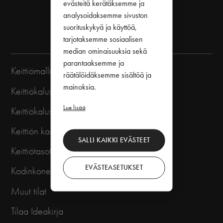
evästeitä kerätäksemme ja
analysoidaksemme sivuston
VARAA SUUNNITTELUAIKA
suorituskykyä ja käyttöä,
tarjotaksemme sosiaalisen
median ominaisuuksia sekä
parantaaksemme ja
Keittiömallistot
räätälöidäksemme sisältöä ja
mainoksia.
Keittiökalusteet
Lue lisää
Keittiökalusteiden hinta
Keittiön kaapin ovet
SALLI KAIKKI EVÄSTEET
Keittiötasot
EVÄSTEASETUKSET
Kodinkoneet, altaat ja hanat
Muut tilat
Tilaa Ideakirja