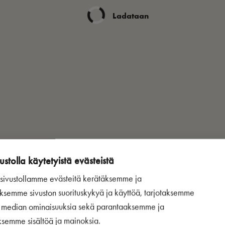
Ladataan
ustolla käytetyistä evästeistä
ivustollamme evästeitä kerätäksemme ja
ksemme sivuston suorituskykyä ja käyttöä, tarjotaksemme
n median ominaisuuksia sekä parantaaksemme ja
ksemme sisältöä ja mainoksia.