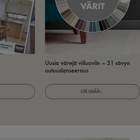
Uusia värejä viiluoviin – 51 sävyn
uutuuslanseeraus
LUE LISÄÄ