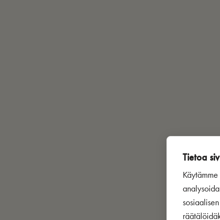
Tietoa siv
Käytämme s
analysoida
sosiaalise
räätälöidä