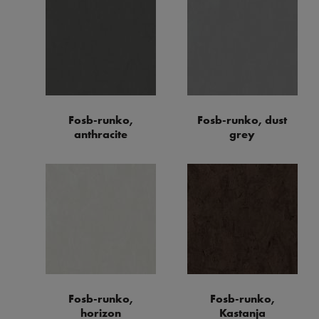
Fosb-runko,
Fosb-runko, dust
anthracite
grey
Fosb-runko,
Fosb-runko,
horizon
Kastanja