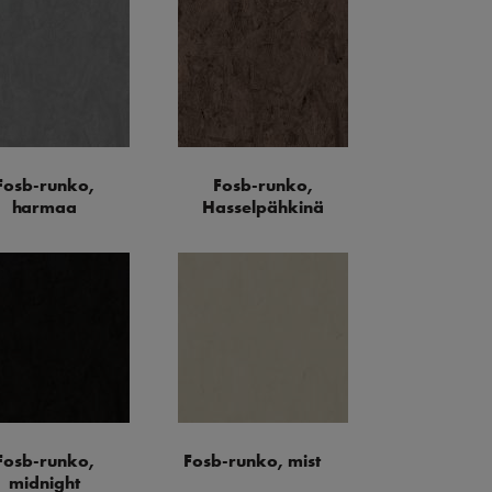
Fosb-runko,
Fosb-runko,
harmaa
Hasselpähkinä
Fosb-runko,
Fosb-runko, mist
midnight