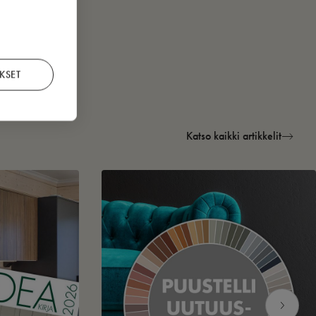
KSET
Katso kaikki artikkelit