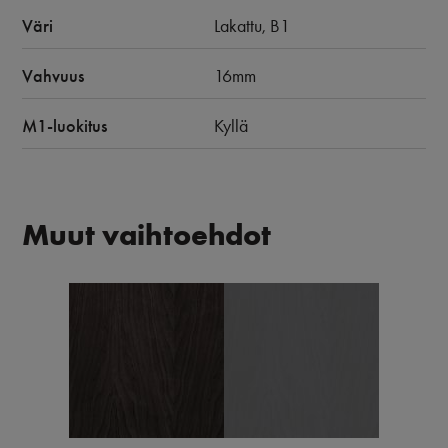
Väri
Lakattu, B1
Vahvuus
16mm
M1-luokitus
Kyllä
Muut vaihtoehdot