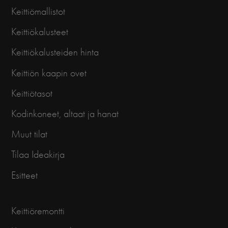
Keittiömallistot
Keittiökalusteet
Keittiökalusteiden hinta
Keittiön kaapin ovet
Keittiötasot
Kodinkoneet, altaat ja hanat
Muut tilat
Tilaa Ideakirja
Esitteet
Keittiöremontti