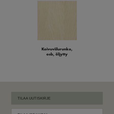
Koivuviilurunko,
osb, öljytty
TILAA UUTISKIRJE