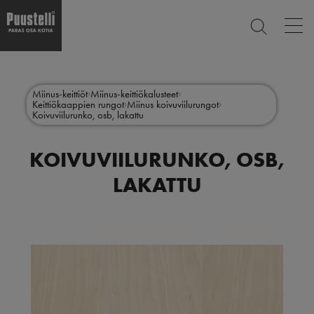
Op
ETSI
mai
nav
Hyppää
Main
pääsisältöön
SULJE
menu
Miinus-keittiöt
Miinus-keittiökalusteet
Keittiökaappien rungot
Miinus koivuviilurungot
fi
Koivuviilurunko, osb, lakattu
KOIVUVIILURUNKO, OSB,
LAKATTU