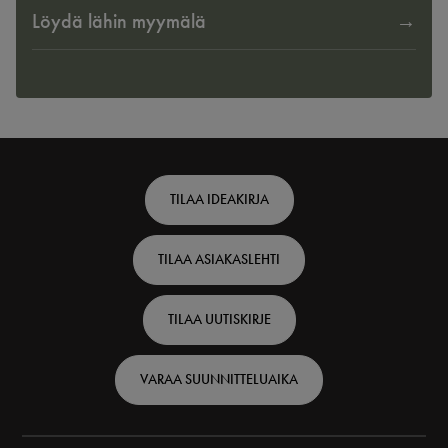
Löydä lähin myymälä
Footer
TILAA IDEAKIRJA
top
TILAA ASIAKASLEHTI
-
Finnish
TILAA UUTISKIRJE
VARAA SUUNNITTELUAIKA