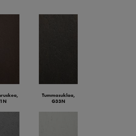
ruskea,
Tummasuklaa,
1N
G33N