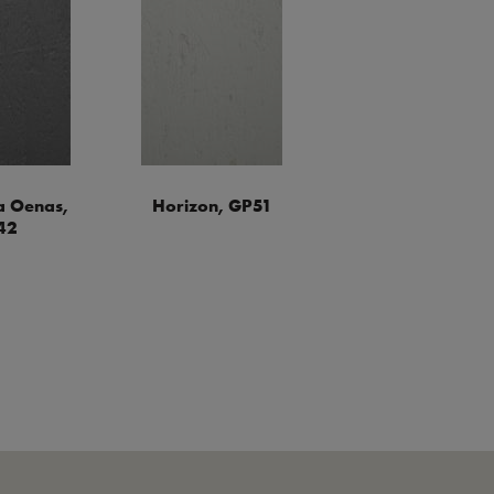
 Oenas,
Horizon, GP51
42