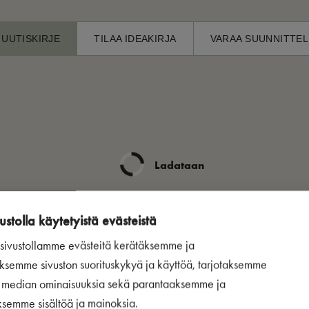
 UUTISKIRJE
TILAA IDEAKIRJA
VARAA SUUNNITTEL
Ladataan
ustolla käytetyistä evästeistä
ivustollamme evästeitä kerätäksemme ja
ksemme sivuston suorituskykyä ja käyttöä, tarjotaksemme
n median ominaisuuksia sekä parantaaksemme ja
ksemme sisältöä ja mainoksia.