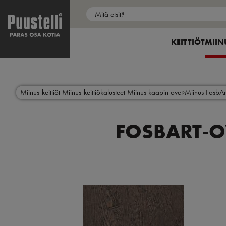
Puustelli Store
My Puustelli
Main
menu
SHOW SUBME
KEITTIÖT
SHOW
MIIN
fi
Hyppää
pääsisältöön
Miinus-keittiöt
Miinus-keittiökalusteet
Miinus kaapin ovet
Miinus FosbAr
FOSBART-O