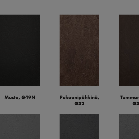
Musta, G49N
Pekaanipähkinä,
Tumman
G32
G3