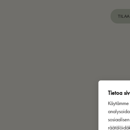
TILAA
Tietoa siv
Käytämme s
analysoida
sosiaalise
räätälöidä