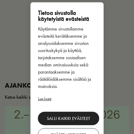
Tietoa sivustolla
käytetyistä evästeistä
Käytämme sivustollamme
evästeitä kerätäksemme ja
analysoidaksemme sivuston
suorituskykyä ja käyttöä,
tarjotaksemme sosiaalisen
median ominaisuuksia sekä
parantaaksemme ja
räätälöidäksemme sisältöä ja
AJANKOHTAISTA
mainoksia.
Katso kaikki artikkelit
Lue lisää
SALLI KAIKKI EVÄSTEET