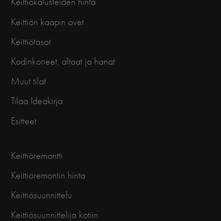
Keittiökalusteiden hinta
Keittiön kaapin ovet
Keittiötasot
Kodinkoneet, altaat ja hanat
Muut tilat
Tilaa Ideakirja
Esitteet
Keittiöremontti
Keittiöremontin hinta
Keittiösuunnittelu
Keittiösuunnittelija kotiin