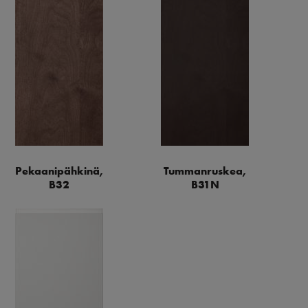
Pekaanipähkinä,
Tummanruskea,
B32
B31N