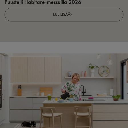
Puustelli Habitare-messuilla 2026
P
LUE LISÄÄ