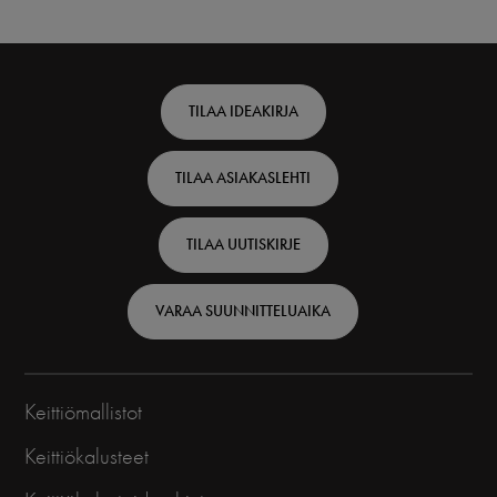
Footer
TILAA IDEAKIRJA
top
TILAA ASIAKASLEHTI
-
Finnish
TILAA UUTISKIRJE
VARAA SUUNNITTELUAIKA
Keittiömallistot
Keittiökalusteet