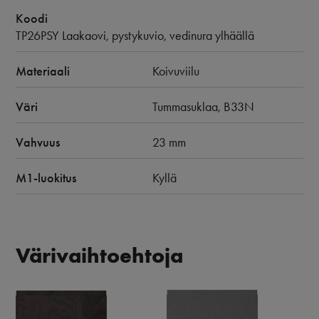
Koodi
TP26PSY Laakaovi, pystykuvio, vedinura ylhäällä
Materiaali
Koivuviilu
Väri
Tummasuklaa, B33N
Vahvuus
23 mm
M1-luokitus
Kyllä
Värivaihtoehtoja