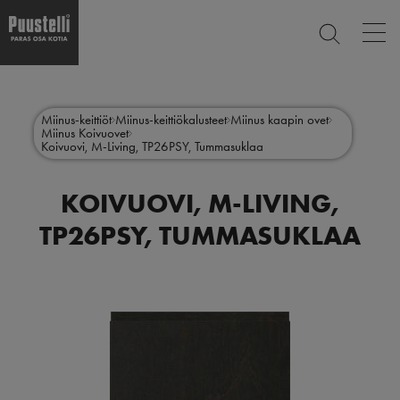
Op
ETSI
mai
nav
Hyppää
Main
pääsisältöön
SULJE
menu
Miinus-keittiöt
Miinus-keittiökalusteet
Miinus kaapin ovet
Miinus Koivuovet
fi
Koivuovi, M-Living, TP26PSY, Tummasuklaa
KOIVUOVI, M-LIVING,
TP26PSY, TUMMASUKLAA