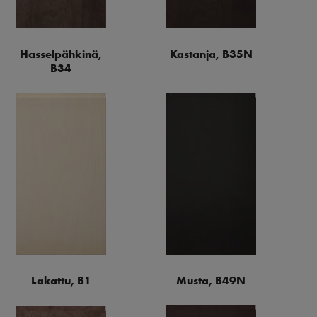
Hasselpähkinä,
Kastanja, B35N
B34
Lakattu, B1
Musta, B49N