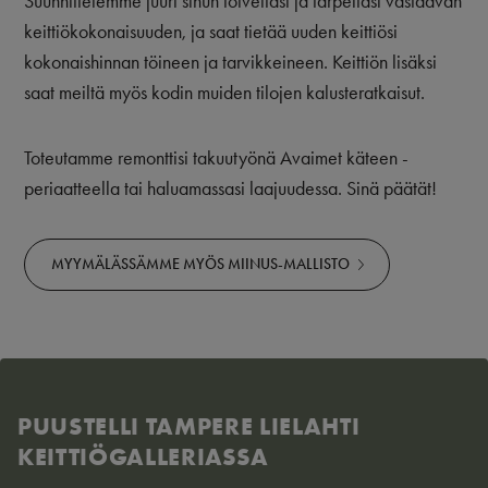
Suunnittelemme juuri sinun toiveitasi ja tarpeitasi vastaavan
keittiökokonaisuuden, ja saat tietää uuden keittiösi
kokonaishinnan töineen ja tarvikkeineen. Keittiön lisäksi
saat meiltä myös kodin muiden tilojen kalusteratkaisut.
Toteutamme remonttisi takuutyönä Avaimet käteen -
periaatteella tai haluamassasi laajuudessa. Sinä päätät!
MYYMÄLÄSSÄMME MYÖS MIINUS-MALLISTO
PUUSTELLI TAMPERE LIELAHTI
KEITTIÖGALLERIASSA