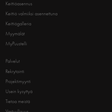
Keittiöasennus
Keittiö valmiiksi asennettuna
Keittiögalleria
Myymälät
MyPuustelli
Palvelut
Rekrytointi
Projektimyynti
Usein kysyttyä
Tietoa meistä
Vastuullisuus