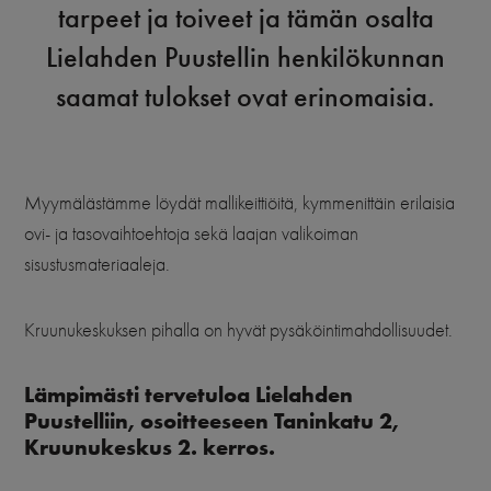
tarpeet ja toiveet ja tämän osalta
Lielahden Puustellin henkilökunnan
saamat tulokset ovat erinomaisia.
Myymälästämme löydät mallikeittiöitä, kymmenittäin erilaisia
ovi- ja tasovaihtoehtoja sekä laajan valikoiman
sisustusmateriaaleja.
Kruunukeskuksen pihalla on hyvät pysäköintimahdollisuudet.
Lämpimästi tervetuloa Lielahden
Puustelliin, osoitteeseen Taninkatu 2,
Kruunukeskus 2. kerros.