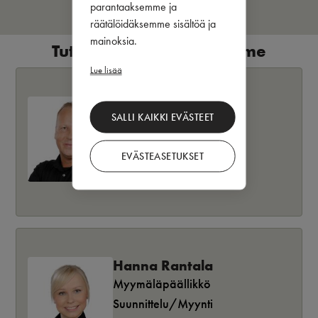
parantaaksemme ja
räätälöidäksemme sisältöä ja
mainoksia.
Tutustu henkilökuntaamme
Lue lisää
Antti Hirvonen
SALLI KAIKKI EVÄSTEET
Puustelli-yrittäjä
Sisustussuunnittelija
EVÄSTEASETUKSET
+358 44 336 7806
Lue lisää
Hanna Rantala
Myymäläpäällikkö
Suunnittelu/Myynti