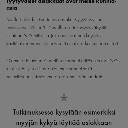
Tyytyväiset asiakkaat ovat meille kunnia-
asia
Meille Lielahden Puustellissa asiakastyytyväisyys on
ensiarvoisen tärkeää. Puustellissa asiakastyytyväisyyttä
mitataan NPS-mittarilla, joka on maailman käytetyin
käyttäjäkokemuksen ja erityisesti asiakasuskollisuuden mittari.
Olemme Lielahden Puustellissa saaneet erittäin korkeat NPS-
tulokset. Erityistä kiitosta olemme saaneet sekä
suunnittelupalvelustamme että asennustyön laadusta.
Tutkimuksessa kysytään esimerkiksi
myyjän kykyä täyttää asiakkaan