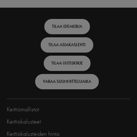
Footer
TILAA IDEAKIRJA
top
TILAA ASIAKASLEHTI
-
Finnish
TILAA UUTISKIRJE
VARAA SUUNNITTELUAIKA
Keittiömallistot
Keittiökalusteet
Keittiökalusteiden hinta