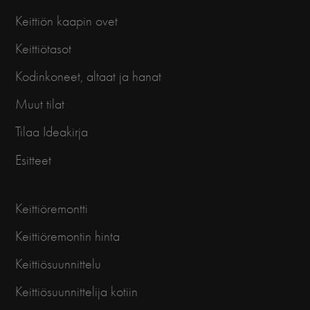
Keittiön kaapin ovet
Keittiötasot
Kodinkoneet, altaat ja hanat
Muut tilat
Tilaa Ideakirja
Esitteet
Keittiöremontti
Keittiöremontin hinta
Keittiösuunnittelu
Keittiösuunnittelija kotiin