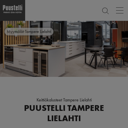
Op
ETSI
mai
nav
Hyppää
Main
pääsisältöön
SULJE
Myymälät
Tampere Lielahti
menu
fi
Keittiökalusteet Tampere Lielahti
PUUSTELLI TAMPERE
LIELAHTI