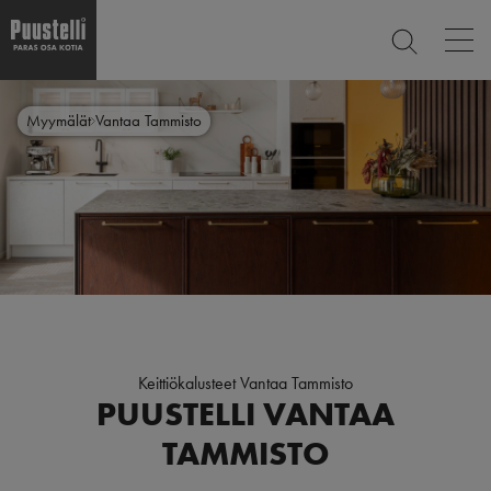
Op
ETSI
mai
nav
Hyppää
Main
pääsisältöön
SULJE
Myymälät
Vantaa Tammisto
menu
fi
Keittiökalusteet Vantaa Tammisto
PUUSTELLI VANTAA
TAMMISTO