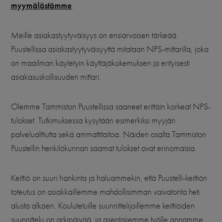
myymälästämme
.
Meille asiakastyytyväisyys on ensiarvoisen tärkeää.
Puustellissa asiakastyytyväisyyttä mitataan NPS-mittarilla, joka
on maailman käytetyin käyttäjäkokemuksen ja erityisesti
asiakasuskollisuuden mittari.
Olemme Tammiston Puustellissa saaneet erittäin korkeat NPS-
tulokset.
Tutkimuksessa kysytään esimerkiksi myyjän
palvelualttiutta sekä ammattitaitoa. Näiden osalta Tammiston
Puustellin henkilökunnan saamat tulokset ovat erinomaisia.
Keittiö on suuri hankinta ja haluammekin, että Puustelli-keittiön
toteutus on asiakkaillemme mahdollisimman vaivatonta heti
alusta alkaen. Koulutetuille suunnittelijoillemme keittiöiden
suunnittelu on arkipäivää, ja asentajiemme työlle annamme