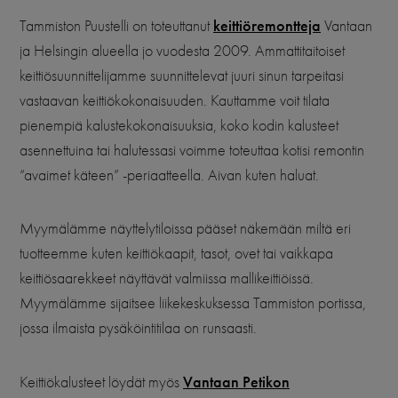
keittiöremontteja
Tammiston Puustelli on toteuttanut
Vantaan
ja Helsingin alueella jo vuodesta 2009. Ammattitaitoiset
keittiösuunnittelijamme suunnittelevat juuri sinun tarpeitasi
vastaavan keittiökokonaisuuden. Kauttamme voit tilata
pienempiä kalustekokonaisuuksia, koko kodin kalusteet
asennettuina tai halutessasi voimme toteuttaa kotisi remontin
“avaimet käteen” -periaatteella. Aivan kuten haluat.
Myymälämme näyttelytiloissa pääset näkemään miltä eri
tuotteemme kuten keittiökaapit, tasot, ovet tai vaikkapa
keittiösaarekkeet näyttävät valmiissa mallikeittiöissä.
Myymälämme sijaitsee liikekeskuksessa Tammiston portissa,
jossa ilmaista pysäköintitilaa on runsaasti.
Vantaan Petikon
Keittiökalusteet löydät myös