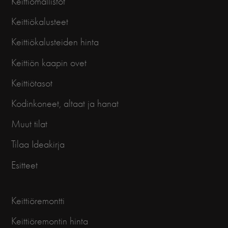
Keittiömallistot
Keittiökalusteet
Keittiökalusteiden hinta
Keittiön kaapin ovet
Keittiötasot
Kodinkoneet, altaat ja hanat
Muut tilat
Tilaa Ideakirja
Esitteet
Keittiöremontti
Keittiöremontin hinta