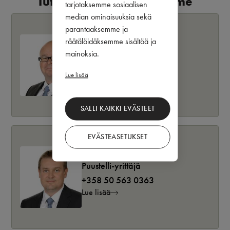
Tutustu henkilökuntaamme
tarjotaksemme sosiaalisen
median ominaisuuksia sekä
parantaaksemme ja
Ari Kähkönen
räätälöidäksemme sisältöä ja
mainoksia.
Puustelli-yrittäjä
+358 44 092 1659
Lue lisää
Lue lisää
SALLI KAIKKI EVÄSTEET
EVÄSTEASETUKSET
Henri Lumino
Puustelli-yrittäjä
+358 50 563 0363
Lue lisää