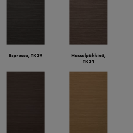
Espresso, TK39
Hasselpähkinä,
TK34