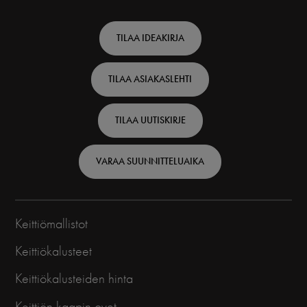
Footer
TILAA IDEAKIRJA
top
TILAA ASIAKASLEHTI
-
Finnish
TILAA UUTISKIRJE
VARAA SUUNNITTELUAIKA
Keittiömallistot
Keittiökalusteet
Keittiökalusteiden hinta
Keittiön kaapin ovet