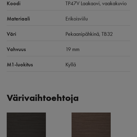
Koodi
TP47V Laakaovi, vaakakuvio
Materiaali
Erikoisviilu
Väri
Pekaanipähkinä, TB32
Vahvuus
19 mm
M1-luokitus
Kyllä
Värivaihtoehtoja