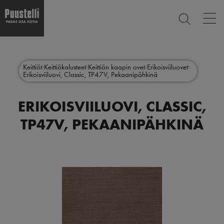
Op
ETSI
mai
nav
Hyppää
Main
pääsisältöön
SULJE
menu
Keittiöt
Keittiökalusteet
Keittiön kaapin ovet
Erikoisviiluovet
Erikoisviiluovi, Classic, TP47V, Pekaanipähkinä
fi
ERIKOISVIILUOVI, CLASSIC,
TP47V, PEKAANIPÄHKINÄ