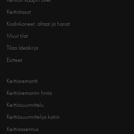
Keittiötasot
Kodinkoneet, altaat ja hanat
Muut tilat
Tilaa Ideakirja
Esitteet
Keittiöremontti
Keittiöremontin hinta
Keittiösuunnittelu
Keittiösuunnittelija kotiin
Keittiöasennus