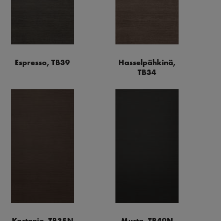
Espresso, TB39
Hasselpähkinä,
TB34
Kastanja, TB35N
Musta, TB49N