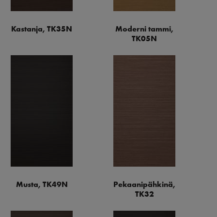
Kastanja, TK35N
Moderni tammi,
TK05N
Musta, TK49N
Pekaanipähkinä,
TK32