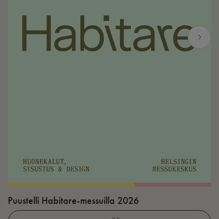
Puustelli Habitare-messuilla 2026
P