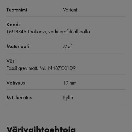
Tuotenimi
Variant
Koodi
TML874A Laakaovi, vedinprofiili alhaalla
Materiaali
Mdf
Väri
Fossil grey matt, ML-N487C01D9
Vahvuus
19 mm
M1-luokitus
Kyllä
Värivaihtoehtoja