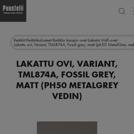
ETSI
Hyppää
Main
pääsisältöön
SULJ
menu
Keittiöt
Keittiökalusteet
Keittiön kaapin ovet
Lakatut Mdf-ovet
Lakattu ovi, Variant, TML874A, Fossil grey, matt (ph50 MetalGrey ved
fi
LAKATTU OVI, VARIANT,
TML874A, FOSSIL GREY,
MATT (PH50 METALGREY
VEDIN)