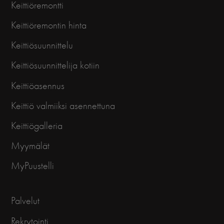
Keittiöremontti
Keittiöremontin hinta
Keittiösuunnittelu
Keittiösuunnittelija kotiin
Keittiöasennus
Keittiö valmiiksi asennettuna
Keittiögalleria
Myymälät
MyPuustelli
Palvelut
Rekrytointi