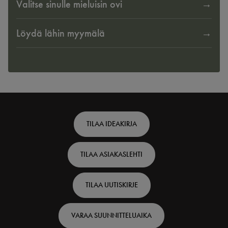
Valitse sinulle mieluisin ovi
Löydä lähin myymälä
Footer
TILAA IDEAKIRJA
top
TILAA ASIAKASLEHTI
-
Finnish
TILAA UUTISKIRJE
VARAA SUUNNITTELUAIKA