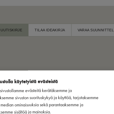
 UUTISKIRJE
TILAA IDEAKIRJA
VARAA SUUNNITTEL
Ladataan
ustolla käytetyistä evästeistä
ivustollamme evästeitä kerätäksemme ja
ksemme sivuston suorituskykyä ja käyttöä, tarjotaksemme
n median ominaisuuksia sekä parantaaksemme ja
ksemme sisältöä ja mainoksia.