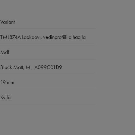
Variant
TML874A Laakaovi, vedinprofiili alhaalla
Mdf
Black Matt, ML-A099C01D9
19 mm
Kyllä