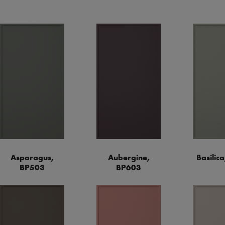
Asparagus,
Aubergine,
Basilic
BP503
BP603