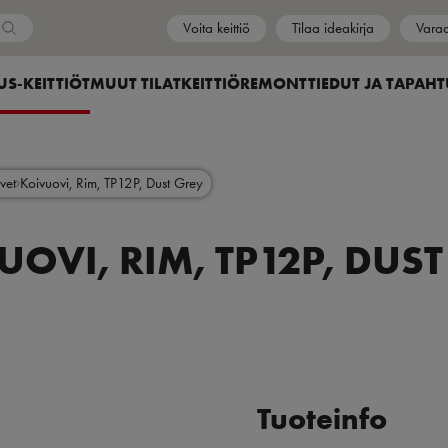
Voita keittiö
Tilaa ideakirja
Varaa
Maa
NU FOR
 SUBMENU FOR
US-KEITTIÖT
SHOW SUBMENU FOR
MUUT TILAT
SHOW SUBMENU FOR
KEITTIÖREMONTTI
SHOW SUBMENU
EDUT JA TAPAH
vet
Koivuovi, Rim, TP12P, Dust Grey
UOVI, RIM, TP12P, DUST
Tuoteinfo