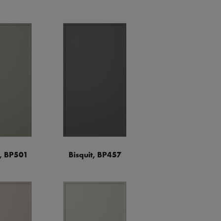
a, BP501
Bisquit, BP457