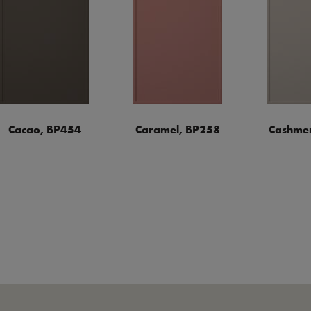
Cacao, BP454
Caramel, BP258
Cashmer