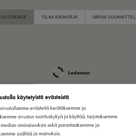
 UUTISKIRJE
TILAA IDEAKIRJA
VARAA SUUNNITTEL
Ladataan
ustolla käytetyistä evästeistä
ivustollamme evästeitä kerätäksemme ja
ksemme sivuston suorituskykyä ja käyttöä, tarjotaksemme
n median ominaisuuksia sekä parantaaksemme ja
ksemme sisältöä ja mainoksia.