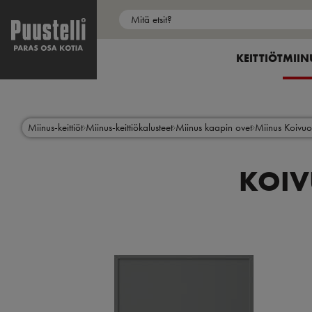
Puustelli Store
My Puustelli
Main
menu
SHOW SUBME
KEITTIÖT
SHOW
MIIN
fi
Hyppää
pääsisältöön
Miinus-keittiöt
Miinus-keittiökalusteet
Miinus kaapin ovet
Miinus Koivuo
KOIV