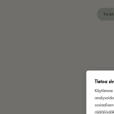
TILAA
Tietoa siv
Käytämme s
analysoida
sosiaalise
räätälöidä