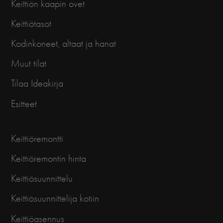
Keittiön kaapin ovet
Keittiötasot
Kodinkoneet, altaat ja hanat
Muut tilat
Tilaa Ideakirja
Esitteet
Keittiöremontti
Keittiöremontin hinta
Keittiösuunnittelu
Keittiösuunnittelija kotiin
Keittiöasennus