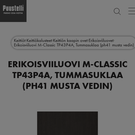
ETSI
m
n
Hyppää
Main
pääsisältöön
SULJE
menu
Keittiöt
Keittiökalusteet
Keittiön kaapin ovet
Erikoisviiluovet
Erikoisviiluovi M-Classic TP43P4A, Tummasuklaa (ph41 musta vedin)
fi
ERIKOISVIILUOVI M-CLASSIC
TP43P4A, TUMMASUKLAA
(PH41 MUSTA VEDIN)