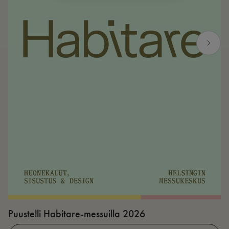
Puustelli Habitare-messuilla 2026
P