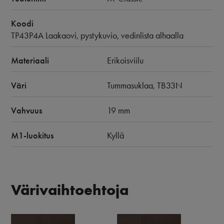
Koodi
TP43P4A Laakaovi, pystykuvio, vedinlista alhaalla
Materiaali
Erikoisviilu
Väri
Tummasuklaa, TB33N
Vahvuus
19 mm
M1-luokitus
Kyllä
Värivaihtoehtoja