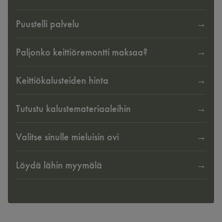
Puustelli palvelu
Paljonko keittiöremontti maksaa?
Keittiökalusteiden hinta
Tutustu kalustemateriaaleihin
Valitse sinulle mieluisin ovi
Löydä lähin myymälä