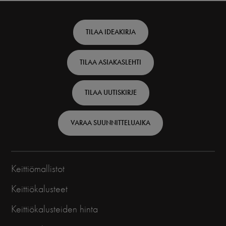
Footer
TILAA IDEAKIRJA
top
TILAA ASIAKASLEHTI
-
Finnish
TILAA UUTISKIRJE
VARAA SUUNNITTELUAIKA
Keittiömallistot
Keittiökalusteet
Keittiökalusteiden hinta