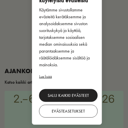
käytetyistä evästeistä
Käytämme sivustollamme
evästeitä kerätäksemme ja
analysoidaksemme sivuston
suorituskykyä ja käyttöä,
tarjotaksemme sosiaalisen
median ominaisuuksia sekä
parantaaksemme ja
räätälöidäksemme sisältöä ja
mainoksia.
AJANKOHTAISTA
Lue lisää
Katso kaikki artikkelit
SALLI KAIKKI EVÄSTEET
EVÄSTEASETUKSET