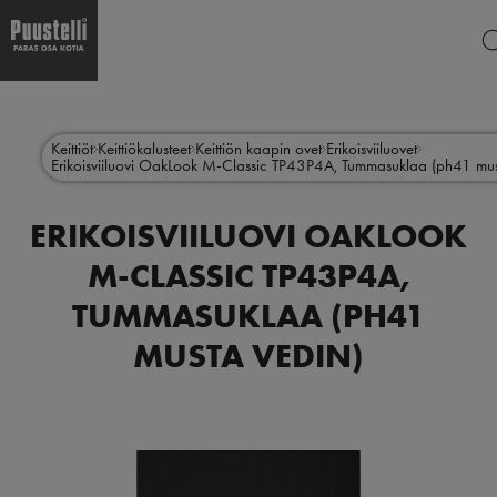
Hyppää
Main
pääsisältöön
menu
Keittiöt
Keittiökalusteet
Keittiön kaapin ovet
Erikoisviiluovet
Erikoisviiluovi OakLook M-Classic TP43P4A, Tummasuklaa (ph41 mus
fi
ERIKOISVIILUOVI OAKLOOK
M-CLASSIC TP43P4A,
TUMMASUKLAA (PH41
MUSTA VEDIN)