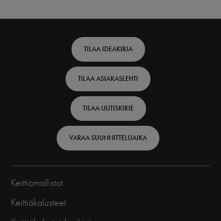
Footer
TILAA IDEAKIRJA
top
TILAA ASIAKASLEHTI
-
Finnish
TILAA UUTISKIRJE
VARAA SUUNNITTELUAIKA
Keittiömallistot
Keittiökalusteet