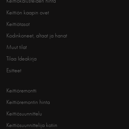
Keittiökalusteiden hinta
Keittiön kaapin ovet
Keittiötasot
Kodinkoneet, altaat ja hanat
Muut tilat
Tilaa Ideakirja
Esitteet
Keittiöremontti
Keittiöremontin hinta
Keittiösuunnittelu
Keittiösuunnittelija kotiin