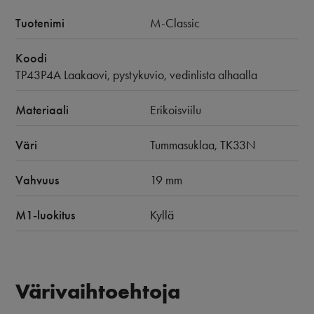
Tuotenimi
M-Classic
Koodi
TP43P4A Laakaovi, pystykuvio, vedinlista alhaalla
Materiaali
Erikoisviilu
Väri
Tummasuklaa, TK33N
Vahvuus
19 mm
M1-luokitus
Kyllä
Värivaihtoehtoja