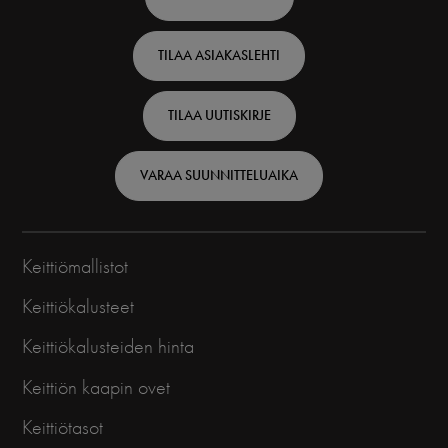
top
TILAA ASIAKASLEHTI
-
Finnish
TILAA UUTISKIRJE
VARAA SUUNNITTELUAIKA
Keittiömallistot
Keittiökalusteet
Keittiökalusteiden hinta
Keittiön kaapin ovet
Keittiötasot