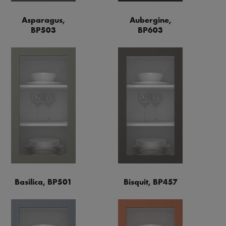
Asparagus,
Aubergine,
BP503
BP603
Basilica, BP501
Bisquit, BP457