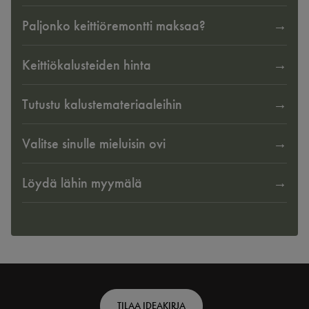
Paljonko keittiöremontti maksaa?
Keittiökalusteiden hinta
Tutustu kalustemateriaaleihin
Valitse sinulle mieluisin ovi
Löydä lähin myymälä
Footer
TILAA IDEAKIRJA