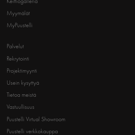
Keittiögalleria
Myymälät
MyPuustelli
Palvelut
Rekrytointi
Projektimyynti
Usein kysyttyä
Tietoa meistä
Vastuullisuus
Puustelli Virtual Showroom
Puustelli verkkokauppa