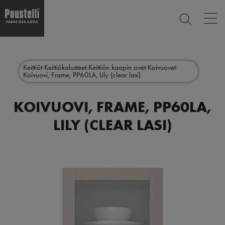
Op
ETSI
mai
nav
Hyppää
Main
pääsisältöön
SULJE
menu
Keittiöt
Keittiökalusteet
Keittiön kaapin ovet
Koivuovet
Koivuovi, Frame, PP60LA, Lily (clear lasi)
fi
KOIVUOVI, FRAME, PP60LA,
LILY (CLEAR LASI)