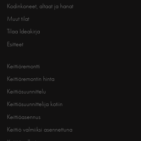
Kodinkoneet, altaat ja hanat
Muut tilat
Tilaa Ideakirja
Esitteet
Keittiöremontti
Keittiöremontin hinta
Keittiösuunnittelu
Keittiösuunnittelija kotiin
Keittiöasennus
Keittiö valmiiksi asennettuna