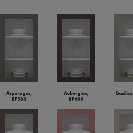
Asparagus,
Aubergine,
Basilic
BP503
BP603