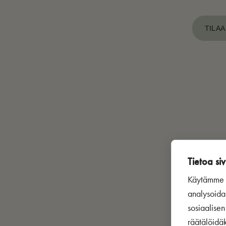
TILAA
Tietoa siv
Käytämme s
analysoida
sosiaalise
räätälöidä