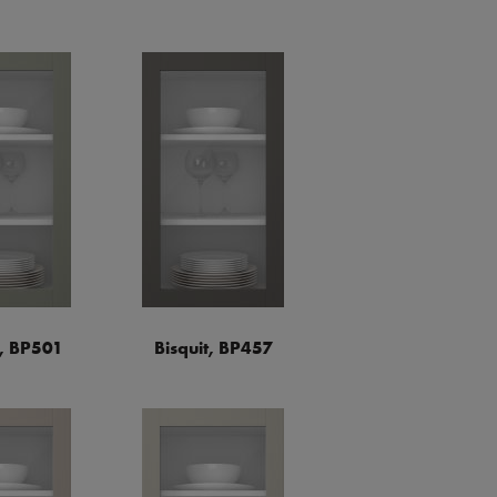
a, BP501
Bisquit, BP457