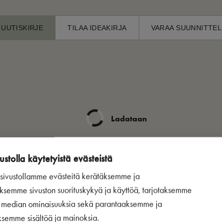
 UUTISKIRJE
TILAA IDEAKIRJA
VARAA SUUNNITTEL
Ladataan
ustolla käytetyistä evästeistä
ivustollamme evästeitä kerätäksemme ja
ksemme sivuston suorituskykyä ja käyttöä, tarjotaksemme
n median ominaisuuksia sekä parantaaksemme ja
ksemme sisältöä ja mainoksia.