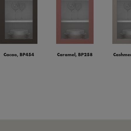
Cacao, BP454
Caramel, BP258
Cashmer