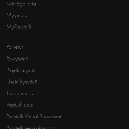
Keittiögalleria
Myymälät
MyPuustelli
Palvelut
Rekrytointi
Projektimyynti
Usein kysyttyä
Tietoa meistä
Vastuullisuus
Puustelli Virtual Showroom
Puustelli verkkokauppa