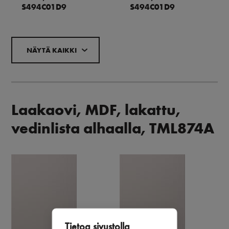
S494C01D9
S494C01D9
NÄYTÄ KAIKKI
Laakaovi, MDF, lakattu,
vedinlista alhaalla, TML874A
Tietoa sivustolla