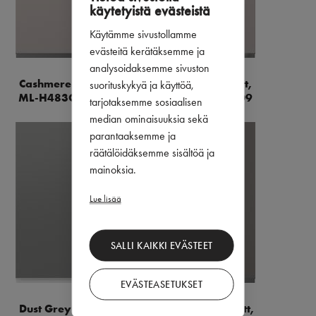
käytetyistä evästeistä
Käytämme sivustollamme
evästeitä kerätäksemme ja
analysoidaksemme sivuston
Cashmere Matt,
Cashmere Matt,
suorituskykyä ja käyttöä,
ML-H483C01D9
ML-H483C01D9
tarjotaksemme sosiaalisen
median ominaisuuksia sekä
parantaaksemme ja
räätälöidäksemme sisältöä ja
mainoksia.
Lue lisää
SALLI KAIKKI EVÄSTEET
EVÄSTEASETUKSET
Dust Grey Matt,
Fossil grey matt,