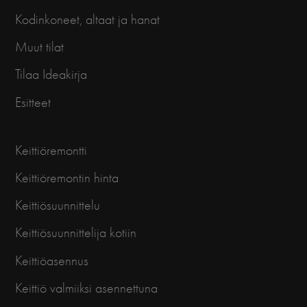
Kodinkoneet, altaat ja hanat
Muut tilat
Tilaa Ideakirja
Esitteet
Keittiöremontti
Keittiöremontin hinta
Keittiösuunnittelu
Keittiösuunnittelija kotiin
Keittiöasennus
Keittiö valmiiksi asennettuna