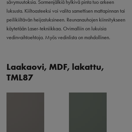
sävymuutoksia. Sormenjälkiä hylkivä pinta tuo arkeen
luksusta. Kiiltoasteeksi voi valita samettisen mattapinnan tai
peilikiiltävän heijastuksineen. Reunanauhojen kiinnitykseen
käytetään Laser-tekniikkaa. Ovimalliin on lukuisia
vedinvaihtoehtoja. Myös vedinlista on mahdollinen.
Laakaovi, MDF, lakattu,
TML87