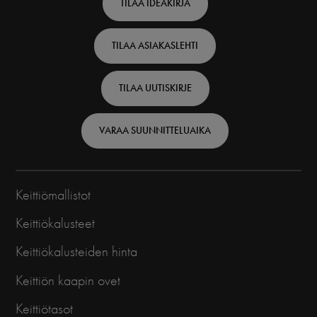
TILAA IDEAKIRJA
top
TILAA ASIAKASLEHTI
-
Finnish
TILAA UUTISKIRJE
VARAA SUUNNITTELUAIKA
Keittiömallistot
Keittiökalusteet
Keittiökalusteiden hinta
Keittiön kaapin ovet
Keittiötasot