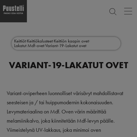
Op
ETSI
mai
nav
Hyppää
Main
pääsisältöön
SULJE
menu
Keittiöt
Keittiökalusteet
Keittiön kaapin ovet
Lakatut Mdf-ovet
Variant-19-Lakatut ovet
fi
VARIANT-19-LAKATUT OVET
Variant-oviperheen luonnolliset värisävyt mahdollistavat
seesteisen ja / tai huippumodernin kokonaisuuden.
Levymateriaalina on Mdf. Oven värin määrittää
melamiinikalvo, joka kiinnitetään Mdf-levyn päälle.
Viimeistelynä UV-lakkaus, joka minimoi oven