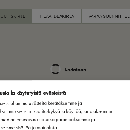
 UUTISKIRJE
TILAA IDEAKIRJA
VARAA SUUNNITTEL
Ladataan
ustolla käytetyistä evästeistä
ivustollamme evästeitä kerätäksemme ja
ksemme sivuston suorituskykyä ja käyttöä, tarjotaksemme
n median ominaisuuksia sekä parantaaksemme ja
ksemme sisältöä ja mainoksia.