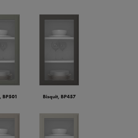
a, BP501
Bisquit, BP457