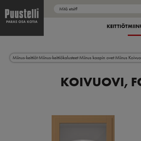
Puustelli Store
My Puustelli
Main
menu
SHOW SUBME
KEITTIÖT
SHOW
MIIN
fi
Hyppää
pääsisältöön
Miinus-keittiöt
Miinus-keittiökalusteet
Miinus kaapin ovet
Miinus Koivuo
KOIVUOVI, FO