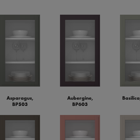
Asparagus,
Aubergine,
Basilic
BP503
BP603