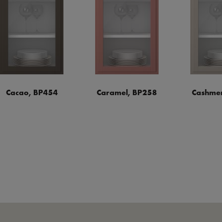
Cacao, BP454
Caramel, BP258
Cashmer