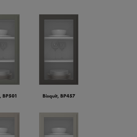
a, BP501
Bisquit, BP457