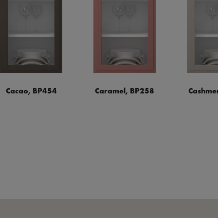
Cacao, BP454
Caramel, BP258
Cashmer