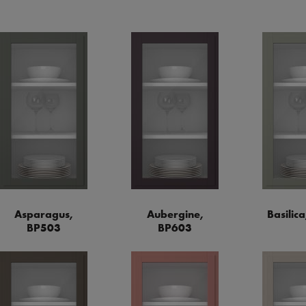
Asparagus,
Aubergine,
Basilic
BP503
BP603