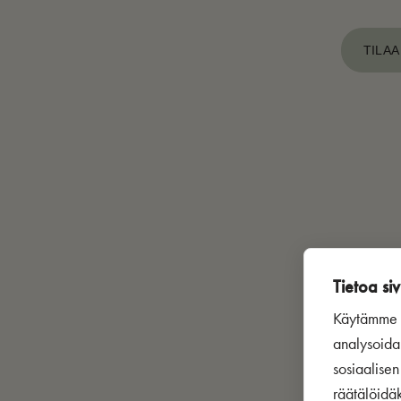
TILAA
Tietoa siv
Käytämme s
analysoida
sosiaalise
räätälöidä