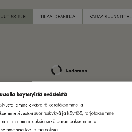
 UUTISKIRJE
TILAA IDEAKIRJA
VARAA SUUNNITTEL
Ladataan
ustolla käytetyistä evästeistä
ivustollamme evästeitä kerätäksemme ja
ksemme sivuston suorituskykyä ja käyttöä, tarjotaksemme
n median ominaisuuksia sekä parantaaksemme ja
ksemme sisältöä ja mainoksia.