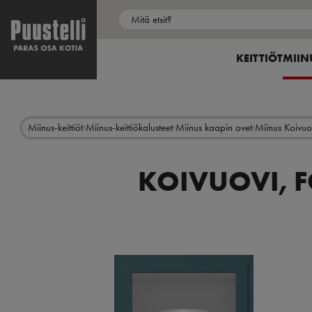
Puustelli Store
My Puustelli
Main
menu
SHOW SUBME
KEITTIÖT
SHOW
MIIN
fi
Hyppää
pääsisältöön
Miinus-keittiöt
Miinus-keittiökalusteet
Miinus kaapin ovet
Miinus Koivuo
KOIVUOVI, F