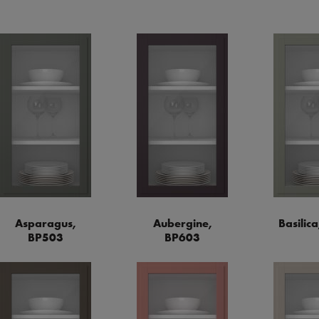
Asparagus,
Aubergine,
Basilic
BP503
BP603