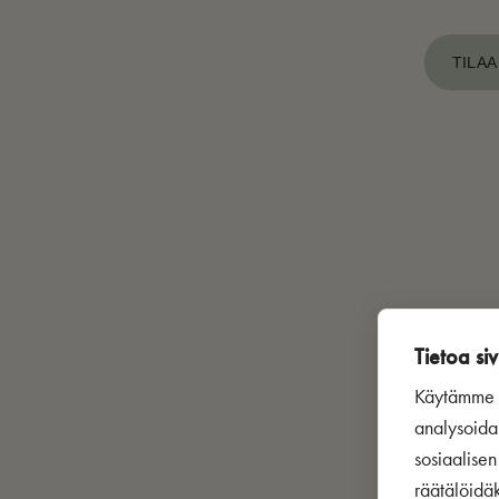
TILAA
Tietoa siv
Käytämme s
analysoida
sosiaalise
räätälöidä