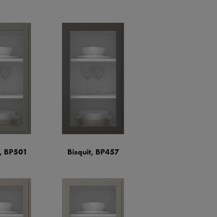
a, BP501
Bisquit, BP457