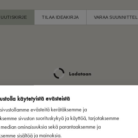
 UUTISKIRJE
TILAA IDEAKIRJA
VARAA SUUNNITTEL
Ladataan
ustolla käytetyistä evästeistä
ivustollamme evästeitä kerätäksemme ja
ksemme sivuston suorituskykyä ja käyttöä, tarjotaksemme
n median ominaisuuksia sekä parantaaksemme ja
ksemme sisältöä ja mainoksia.