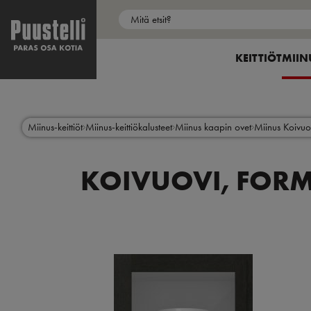
Puustelli Store
My Puustelli
Main
menu
SHOW SUBME
KEITTIÖT
SHOW
MIIN
fi
Hyppää
pääsisältöön
Miinus-keittiöt
Miinus-keittiökalusteet
Miinus kaapin ovet
Miinus Koivuo
KOIVUOVI, FORM