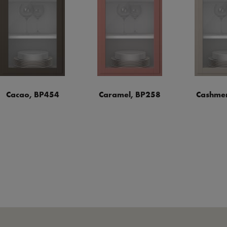
Cacao, BP454
Caramel, BP258
Cashmer