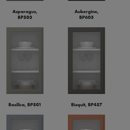
Asparagus,
Aubergine,
BP503
BP603
Basilica, BP501
Bisquit, BP457