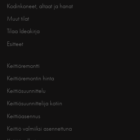
Kodinkoneet, altaat ja hanat
Muut tilat
Tilaa Ideakirja
Esitteet
Keittiöremontti
Keittiöremontin hinta
Keittiösuunnittelu
Keittiösuunnittelija kotiin
Keittiöasennus
Keittiö valmiiksi asennettuna