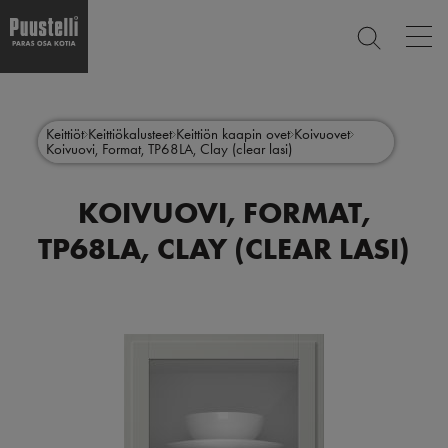
Op
ETSI
mai
nav
Hyppää
Main
pääsisältöön
SULJE
menu
Keittiöt
Keittiökalusteet
Keittiön kaapin ovet
Koivuovet
Koivuovi, Format, TP68LA, Clay (clear lasi)
fi
KOIVUOVI, FORMAT,
TP68LA, CLAY (CLEAR LASI)