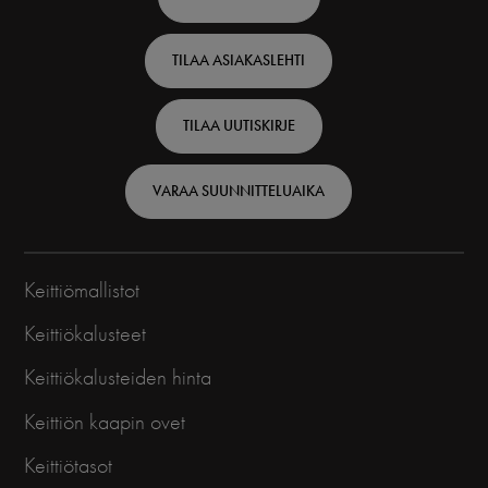
top
TILAA ASIAKASLEHTI
-
Finnish
TILAA UUTISKIRJE
VARAA SUUNNITTELUAIKA
Keittiömallistot
Keittiökalusteet
Keittiökalusteiden hinta
Keittiön kaapin ovet
Keittiötasot