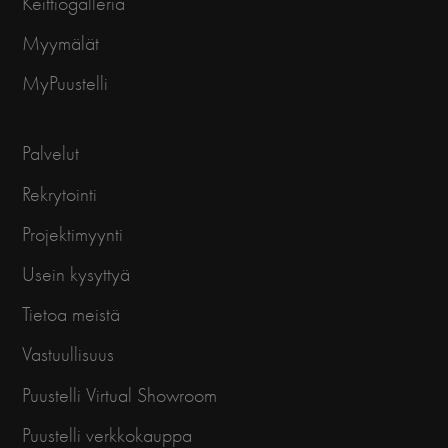
Keittiögalleria
Myymälät
MyPuustelli
Palvelut
Rekrytointi
Projektimyynti
Usein kysyttyä
Tietoa meistä
Vastuullisuus
Puustelli Virtual Showroom
Puustelli verkkokauppa