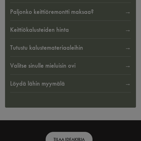
Paljonko keittiöremontti maksaa?
Keittiökalusteiden hinta
Tutustu kalustemateriaaleihin
Valitse sinulle mieluisin ovi
Löydä lähin myymälä
Footer
TILAA IDEAKIRJA