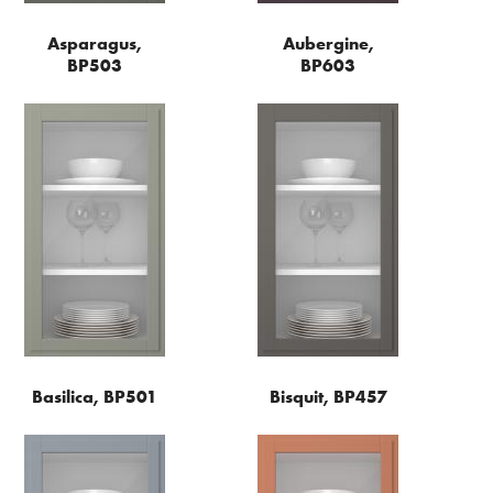
Asparagus,
Aubergine,
BP503
BP603
Basilica, BP501
Bisquit, BP457