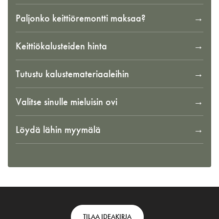
Paljonko keittiöremontti maksaa?
Keittiökalusteiden hinta
Tutustu kalustemateriaaleihin
Valitse sinulle mieluisin ovi
Löydä lähin myymälä
Footer
TILAA IDEAKIRJA