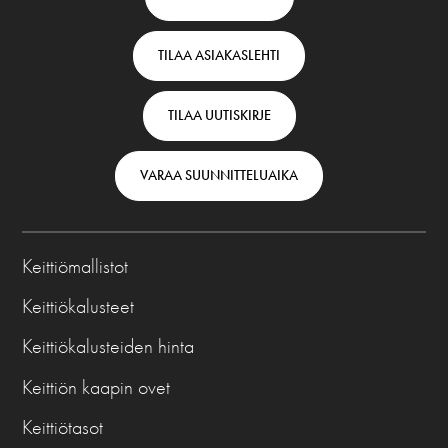
top
TILAA ASIAKASLEHTI
-
Finnish
TILAA UUTISKIRJE
VARAA SUUNNITTELUAIKA
Keittiömallistot
Keittiökalusteet
Keittiökalusteiden hinta
Keittiön kaapin ovet
Keittiötasot