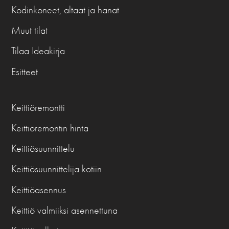
Kodinkoneet, altaat ja hanat
Muut tilat
Tilaa Ideakirja
Esitteet
Keittiöremontti
Keittiöremontin hinta
Keittiösuunnittelu
Keittiösuunnittelija kotiin
Keittiöasennus
Keittiö valmiiksi asennettuna