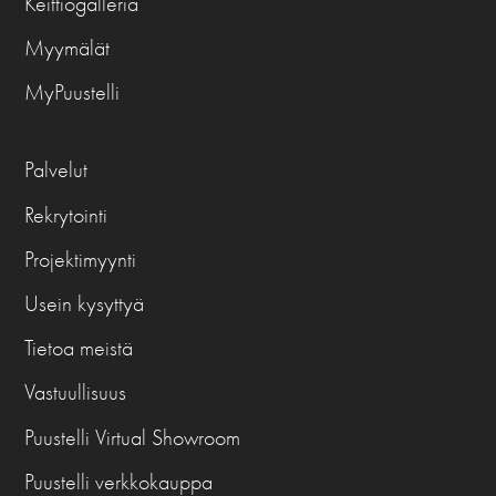
Keittiögalleria
Myymälät
MyPuustelli
Palvelut
Rekrytointi
Projektimyynti
Usein kysyttyä
Tietoa meistä
Vastuullisuus
Puustelli Virtual Showroom
Puustelli verkkokauppa