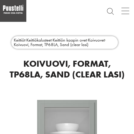
Op
ETSI
mai
nav
Hyppää
Main
pääsisältöön
SULJE
menu
Keittiöt
Keittiökalusteet
Keittiön kaapin ovet
Koivuovet
Koivuovi, Format, TP68LA, Sand (clear lasi)
fi
KOIVUOVI, FORMAT,
TP68LA, SAND (CLEAR LASI)