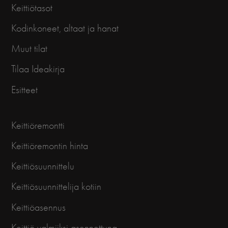
Keittiötasot
Kodinkoneet, altaat ja hanat
Muut tilat
Tilaa Ideakirja
Esitteet
Keittiöremontti
Keittiöremontin hinta
Keittiösuunnittelu
Keittiösuunnittelija kotiin
Keittiöasennus
Keittiö valmiiksi asennettuna