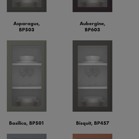
Asparagus,
Aubergine,
BP503
BP603
Basilica, BP501
Bisquit, BP457