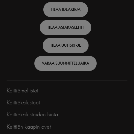
Footer
TILAA IDEAKIRJA
top
TILAA ASIAKASLEHTI
-
Finnish
TILAA UUTISKIRJE
VARAA SUUNNITTELUAIKA
Keittiömallistot
Keittiökalusteet
Keittiökalusteiden hinta
Keittiön kaapin ovet