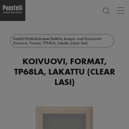
Op
ETSI
mai
nav
Hyppää
Main
pääsisältöön
SULJE
menu
Keittiöt
Keittiökalusteet
Keittiön kaapin ovet
Koivuovet
Koivuovi, Format, TP68LA, Lakattu (clear lasi)
fi
KOIVUOVI, FORMAT,
TP68LA, LAKATTU (CLEAR
LASI)