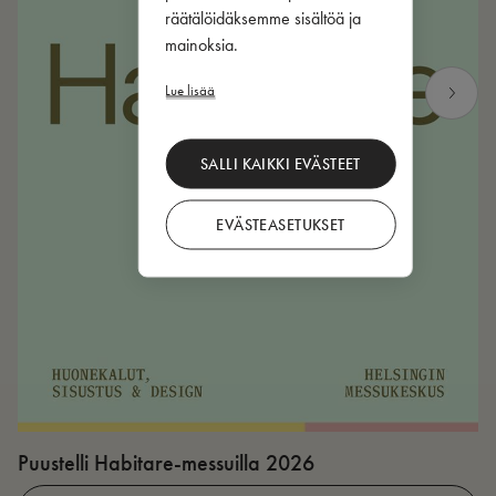
räätälöidäksemme sisältöä ja
mainoksia.
Lue lisää
SALLI KAIKKI EVÄSTEET
EVÄSTEASETUKSET
Puustelli Habitare-messuilla 2026
P