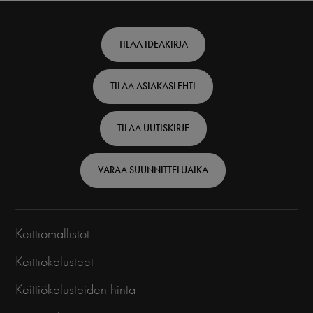
Footer
TILAA IDEAKIRJA
top
TILAA ASIAKASLEHTI
-
Finnish
TILAA UUTISKIRJE
VARAA SUUNNITTELUAIKA
Keittiömallistot
Keittiökalusteet
Keittiökalusteiden hinta