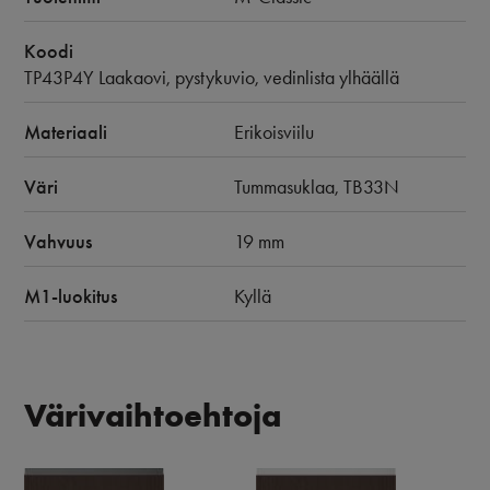
Koodi
TP43P4Y Laakaovi, pystykuvio, vedinlista ylhäällä
Materiaali
Erikoisviilu
Väri
Tummasuklaa, TB33N
Vahvuus
19 mm
M1-luokitus
Kyllä
Värivaihtoehtoja