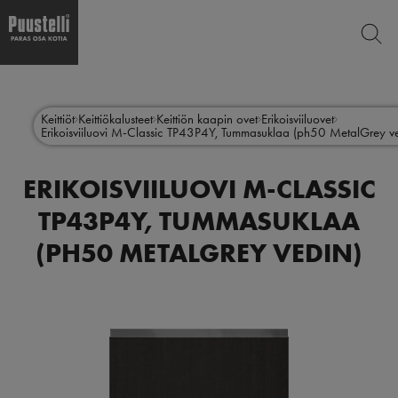
ETSI
Hyppää
Main
pääsisältöön
SUL
menu
Keittiöt
Keittiökalusteet
Keittiön kaapin ovet
Erikoisviiluovet
Erikoisviiluovi M-Classic TP43P4Y, Tummasuklaa (ph50 MetalGrey v
fi
ERIKOISVIILUOVI M-CLASSIC
TP43P4Y, TUMMASUKLAA
(PH50 METALGREY VEDIN)