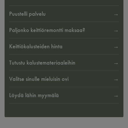
Puustelli palvelu
Paljonko keittiöremontti maksaa?
Keittiökalusteiden hinta
Tutustu kalustemateriaaleihin
Valitse sinulle mieluisin ovi
Löydä lähin myymälä