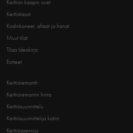
Keittiön kaapin ovet
Keittiötasot
Kodinkoneet, altaat ja hanat
Muut tilat
Tilaa Ideakirja
Esitteet
Keittiöremontti
Keittiöremontin hinta
Keittiösuunnittelu
Keittiösuunnittelija kotiin
Keittiöasennus