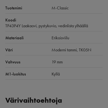
Tuotenimi
M-Classic
Koodi
TP43P4Y Laakaovi, pystykuvio, vedinlista ylhäällä
Materiaali
Erikoisviilu
Väri
Moderni tammi, TK05N
Vahvuus
19 mm
M1-luokitus
Kyllä
Värivaihtoehtoja