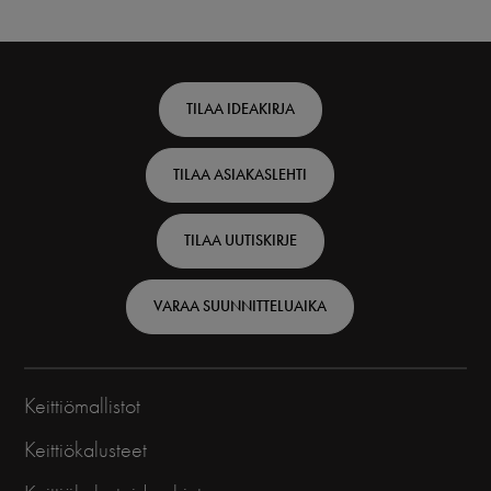
Footer
TILAA IDEAKIRJA
top
TILAA ASIAKASLEHTI
-
Finnish
TILAA UUTISKIRJE
VARAA SUUNNITTELUAIKA
Keittiömallistot
Keittiökalusteet