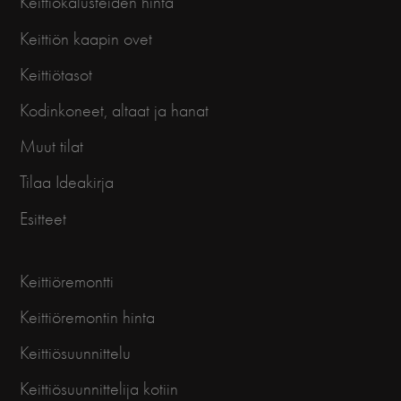
Keittiökalusteiden hinta
Keittiön kaapin ovet
Keittiötasot
Kodinkoneet, altaat ja hanat
Muut tilat
Tilaa Ideakirja
Esitteet
Keittiöremontti
Keittiöremontin hinta
Keittiösuunnittelu
Keittiösuunnittelija kotiin