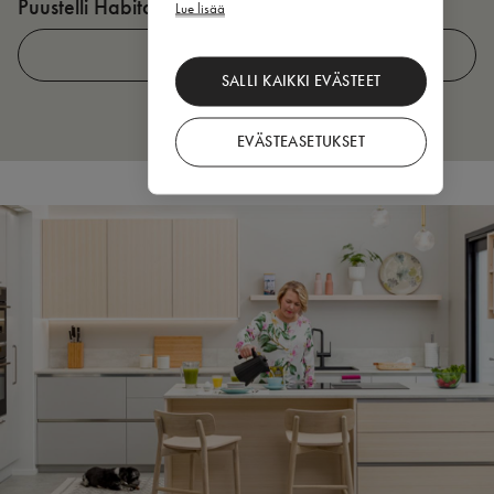
Puustelli Habitare-messuilla 2026
P
Lue lisää
LUE LISÄÄ
SALLI KAIKKI EVÄSTEET
EVÄSTEASETUKSET