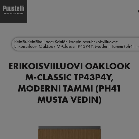
Hyppää
Main
pääsisältöön
menu
Keittiöt
Keittiökalusteet
Keittiön kaapin ovet
Erikoisviiluovet
Erikoisviiluovi OakLook M-Classic TP43P4Y, Moderni Tammi (ph41 m
fi
ERIKOISVIILUOVI OAKLOOK
M-CLASSIC TP43P4Y,
MODERNI TAMMI (PH41
MUSTA VEDIN)