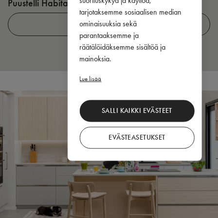
Puustelli Habitare-messuilla 2026
P
tarjotaksemme sosiaalisen median
ominaisuuksia sekä
LUE LISÄÄ
parantaaksemme ja
räätälöidäksemme sisältöä ja
mainoksia.
Lue lisää
SALLI KAIKKI EVÄSTEET
EVÄSTEASETUKSET