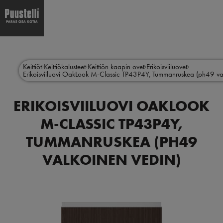
Hyppää
Main
pääsisältöön
menu
Keittiöt
Keittiökalusteet
Keittiön kaapin ovet
Erikoisviiluovet
Erikoisviiluovi OakLook M-Classic TP43P4Y, Tummanruskea (ph49 va
fi
ERIKOISVIILUOVI OAKLOOK
M-CLASSIC TP43P4Y,
TUMMANRUSKEA (PH49
VALKOINEN VEDIN)