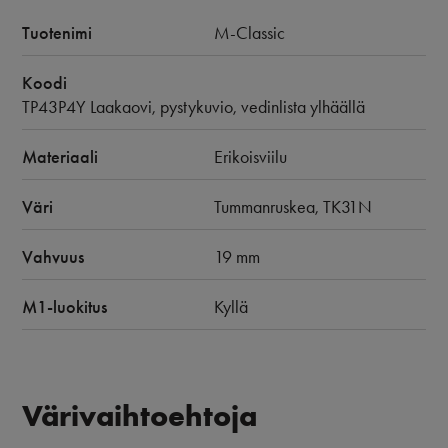
Tuotenimi
M-Classic
Koodi
TP43P4Y Laakaovi, pystykuvio, vedinlista ylhäällä
Materiaali
Erikoisviilu
Väri
Tummanruskea, TK31N
Vahvuus
19 mm
M1-luokitus
Kyllä
Värivaihtoehtoja