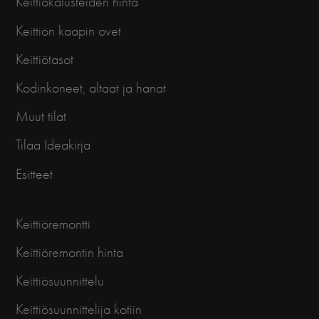
Keittiökalusteiden hinta
Keittiön kaapin ovet
Keittiötasot
Kodinkoneet, altaat ja hanat
Muut tilat
Tilaa Ideakirja
Esitteet
Keittiöremontti
Keittiöremontin hinta
Keittiösuunnittelu
Keittiösuunnittelija kotiin