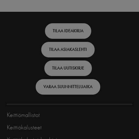
Footer
TILAA IDEAKIRJA
top
TILAA ASIAKASLEHTI
-
Finnish
TILAA UUTISKIRJE
VARAA SUUNNITTELUAIKA
Keittiömallistot
Keittiökalusteet