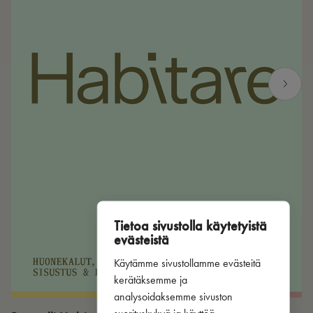
Tietoa sivustolla käytetyistä
evästeistä
Käytämme sivustollamme evästeitä
kerätäksemme ja
analysoidaksemme sivuston
suorituskykyä ja käyttöä,