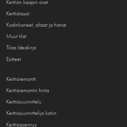
Keittiön kaapin ovet
Keittiötasot
Kodinkoneet, altaat ja hanat
Muut tilat
Tilaa Ideakirja
Esitteet
Keittiöremontti
Keittiöremontin hinta
Keittiösuunnittelu
Keittiösuunnittelija kotiin
Keittiöasennus