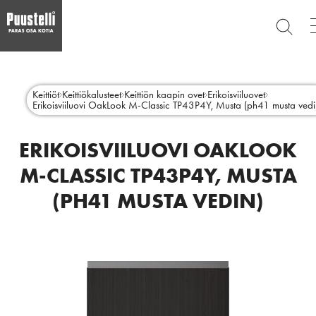
ETSI
Hyppää
Main
pääsisältöön
SULJE
menu
Keittiöt
Keittiökalusteet
Keittiön kaapin ovet
Erikoisviiluovet
Erikoisviiluovi OakLook M-Classic TP43P4Y, Musta (ph41 musta vedi
fi
ERIKOISVIILUOVI OAKLOOK
M-CLASSIC TP43P4Y, MUSTA
(PH41 MUSTA VEDIN)