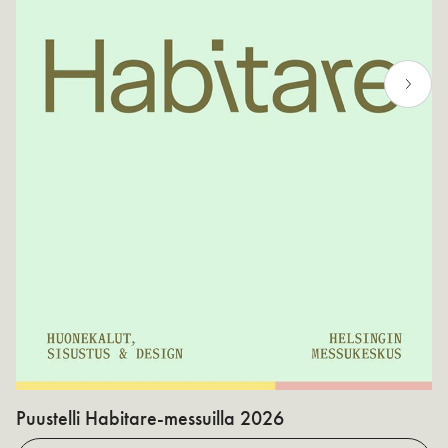
Puustelli Habitare-messuilla 2026
P