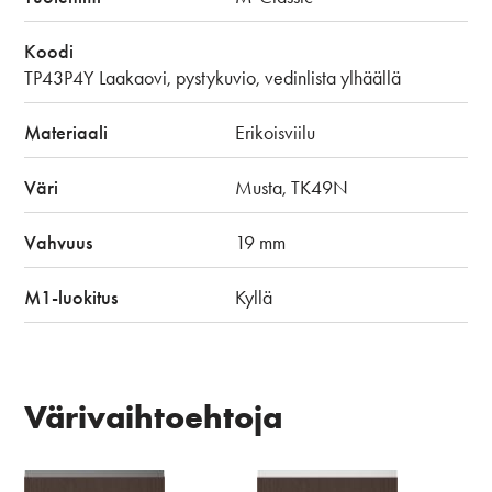
Koodi
TP43P4Y Laakaovi, pystykuvio, vedinlista ylhäällä
Materiaali
Erikoisviilu
Väri
Musta, TK49N
Vahvuus
19 mm
M1-luokitus
Kyllä
Värivaihtoehtoja