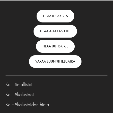
Footer
TILAA IDEAKIRJA
top
TILAA ASIAKASLEHTI
-
Finnish
TILAA UUTISKIRJE
VARAA SUUNNITTELUAIKA
Keittiömallistot
Keittiökalusteet
Keittiökalusteiden hinta