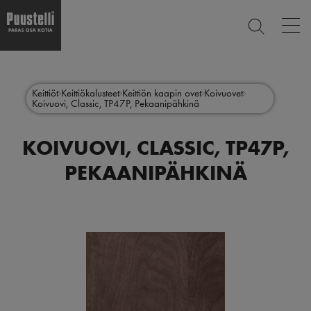
Op
ETSI
mai
nav
Hyppää
Main
pääsisältöön
SULJE
menu
Keittiöt
Keittiökalusteet
Keittiön kaapin ovet
Koivuovet
Koivuovi, Classic, TP47P, Pekaanipähkinä
fi
KOIVUOVI, CLASSIC, TP47P,
PEKAANIPÄHKINÄ