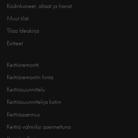
Kodinkoneet, altaat ja hanat
Muut tilat
Tilaa Ideakirja
Esitteet
Keittiöremontti
Keittiöremontin hinta
Keittiösuunnittelu
Keittiösuunnittelija kotiin
Keittiöasennus
Keittiö valmiiksi asennettuna