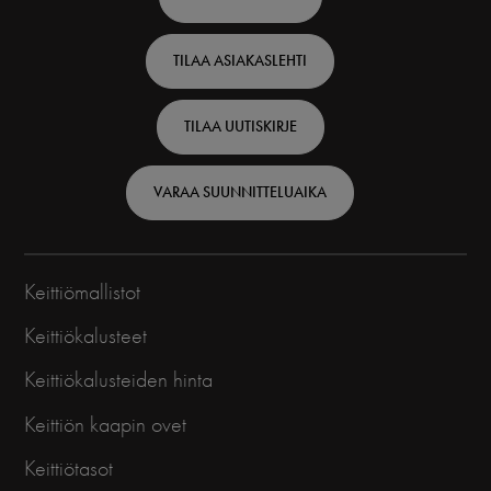
top
TILAA ASIAKASLEHTI
-
Finnish
TILAA UUTISKIRJE
VARAA SUUNNITTELUAIKA
Keittiömallistot
Keittiökalusteet
Keittiökalusteiden hinta
Keittiön kaapin ovet
Keittiötasot