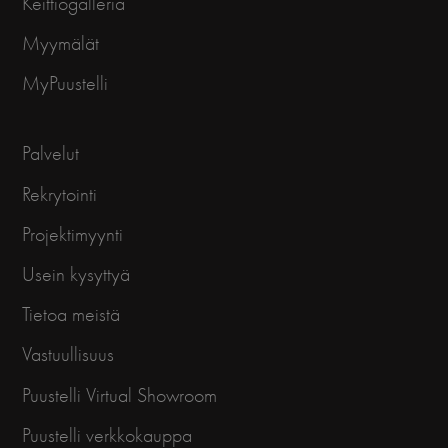
Keittiögalleria
Myymälät
MyPuustelli
Palvelut
Rekrytointi
Projektimyynti
Usein kysyttyä
Tietoa meistä
Vastuullisuus
Puustelli Virtual Showroom
Puustelli verkkokauppa