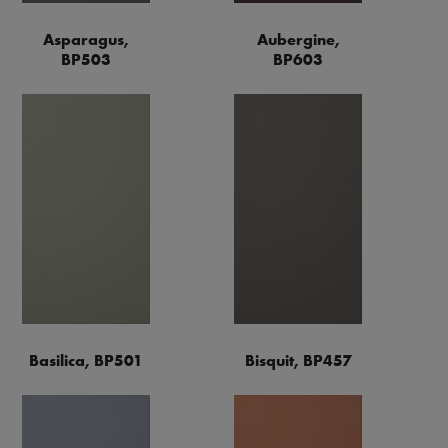
Asparagus,
Aubergine,
BP503
BP603
Basilica, BP501
Bisquit, BP457