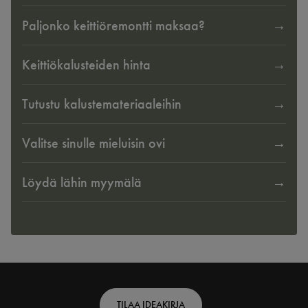
Paljonko keittiöremontti maksaa?
Keittiökalusteiden hinta
Tutustu kalustemateriaaleihin
Valitse sinulle mieluisin ovi
Löydä lähin myymälä
Footer
TILAA IDEAKIRJA