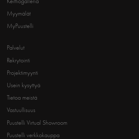
Keittiögalleria
Myymälät
MyPuustelli
Palvelut
Rekrytointi
Projektimyynti
Usein kysyttyä
Tietoa meistä
Vastuullisuus
Puustelli Virtual Showroom
Puustelli verkkokauppa