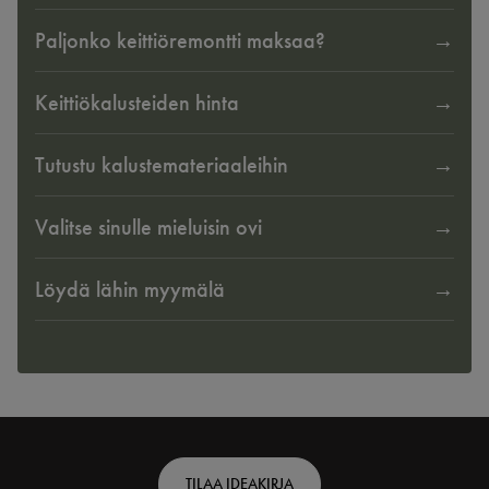
Paljonko keittiöremontti maksaa?
Keittiökalusteiden hinta
Tutustu kalustemateriaaleihin
Valitse sinulle mieluisin ovi
Löydä lähin myymälä
Footer
TILAA IDEAKIRJA