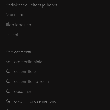
Kodinkoneet, altaat ja hanat
Muut tilat
Tilaa Ideakirja
Esitteet
Keittiöremontti
Keittiöremontin hinta
Keittiösuunnittelu
Keittiösuunnittelija kotiin
Keittiöasennus
Keittiö valmiiksi asennettuna