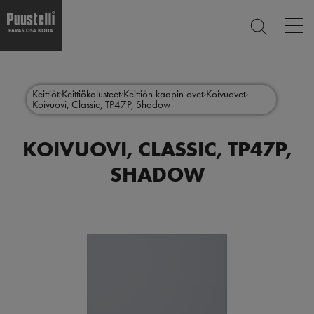
Op
ETSI
mai
nav
Hyppää
Main
pääsisältöön
SULJE
menu
Keittiöt
Keittiökalusteet
Keittiön kaapin ovet
Koivuovet
Koivuovi, Classic, TP47P, Shadow
fi
KOIVUOVI, CLASSIC, TP47P,
SHADOW