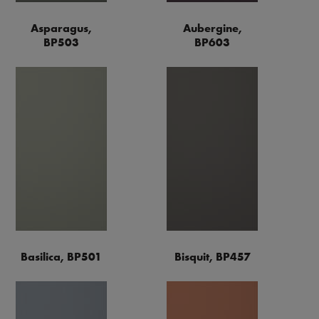
Asparagus,
Aubergine,
BP503
BP603
Basilica, BP501
Bisquit, BP457