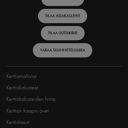
top
TILAA ASIAKASLEHTI
-
Finnish
TILAA UUTISKIRJE
VARAA SUUNNITTELUAIKA
Keittiömallistot
Keittiökalusteet
Keittiökalusteiden hinta
Keittiön kaapin ovet
Keittiötasot