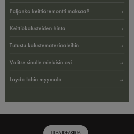
Paljonko keittiöremontti maksaa?
Keittiökalusteiden hinta
Tutustu kalustemateriaaleihin
Valitse sinulle mieluisin ovi
Löydä lähin myymälä
Footer
TILAA IDEAKIRJA