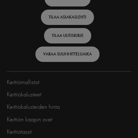
top
TILAA ASIAKASLEHTI
-
Finnish
TILAA UUTISKIRJE
VARAA SUUNNITTELUAIKA
Keittiömallistot
Keittiökalusteet
Keittiökalusteiden hinta
Keittiön kaapin ovet
Keittiötasot