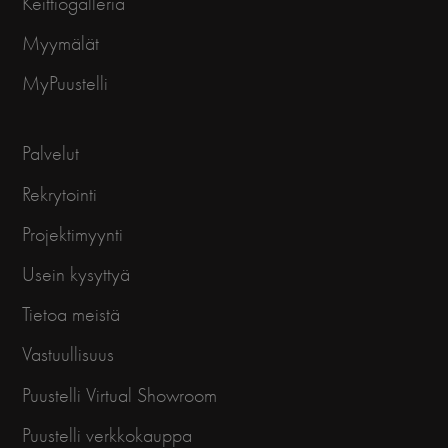
Keittiögalleria
Myymälät
MyPuustelli
Palvelut
Rekrytointi
Projektimyynti
Usein kysyttyä
Tietoa meistä
Vastuullisuus
Puustelli Virtual Showroom
Puustelli verkkokauppa