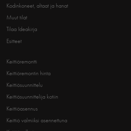
Kodinkoneet, altaat ja hanat
Muut tilat
Tilaa Ideakirja
Esitteet
Keittiöremontti
Keittiöremontin hinta
Keittiösuunnittelu
Keittiösuunnittelija kotiin
Keittiöasennus
Keittiö valmiiksi asennettuna