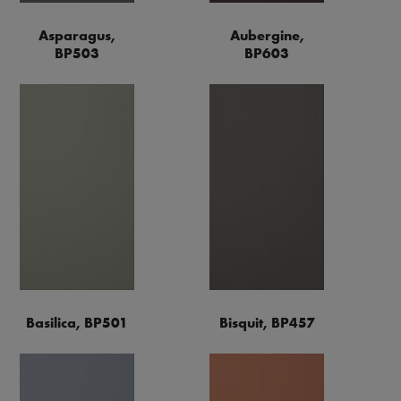
Asparagus,
Aubergine,
BP503
BP603
Basilica, BP501
Bisquit, BP457