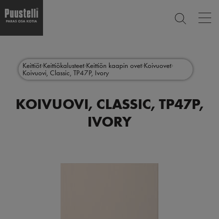
Op
ETSI
mai
nav
Hyppää
Main
pääsisältöön
SULJE
menu
Keittiöt
Keittiökalusteet
Keittiön kaapin ovet
Koivuovet
Koivuovi, Classic, TP47P, Ivory
fi
KOIVUOVI, CLASSIC, TP47P,
IVORY