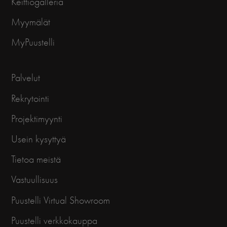
Keittiögalleria
Myymälät
MyPuustelli
Palvelut
Rekrytointi
Projektimyynti
Usein kysyttyä
Tietoa meistä
Vastuullisuus
Puustelli Virtual Showroom
Puustelli verkkokauppa