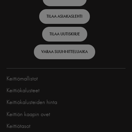
top
TILAA ASIAKASLEHTI
-
Finnish
TILAA UUTISKIRJE
VARAA SUUNNITTELUAIKA
Keittiömallistot
Keittiökalusteet
Keittiökalusteiden hinta
Keittiön kaapin ovet
Keittiötasot