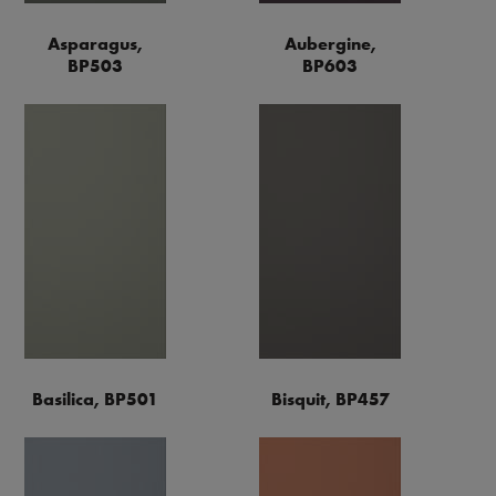
Asparagus,
Aubergine,
BP503
BP603
Basilica, BP501
Bisquit, BP457