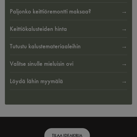
Paljonko keittiöremontti maksaa?
Keittiökalusteiden hinta
Tutustu kalustemateriaaleihin
Valitse sinulle mieluisin ovi
Löydä lähin myymälä
Footer
TILAA IDEAKIRJA