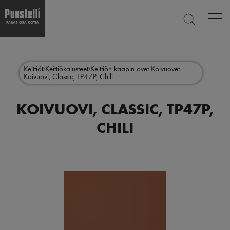
Op
ETSI
mai
nav
Hyppää
Main
pääsisältöön
SULJE
menu
Keittiöt
Keittiökalusteet
Keittiön kaapin ovet
Koivuovet
Koivuovi, Classic, TP47P, Chili
fi
KOIVUOVI, CLASSIC, TP47P,
CHILI