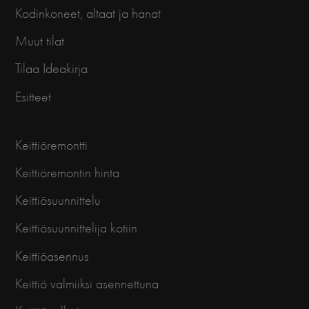
Kodinkoneet, altaat ja hanat
Muut tilat
Tilaa Ideakirja
Esitteet
Keittiöremontti
Keittiöremontin hinta
Keittiösuunnittelu
Keittiösuunnittelija kotiin
Keittiöasennus
Keittiö valmiiksi asennettuna