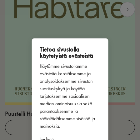
Tietoa sivustolla
käytetyistä evästeistä
Käytämme sivustollamme
evästeitä kerätäksemme ja
analysoidaksemme sivuston
suorituskykyä ja käyttöä,
tarjotaksemme sosiaalisen
median ominaisuuksia sekä
parantaaksemme ja
Puustelli Habitare-messuilla 2026
P
räätälöidäksemme sisältöä ja
mainoksia.
LUE LISÄÄ
Lue lisää