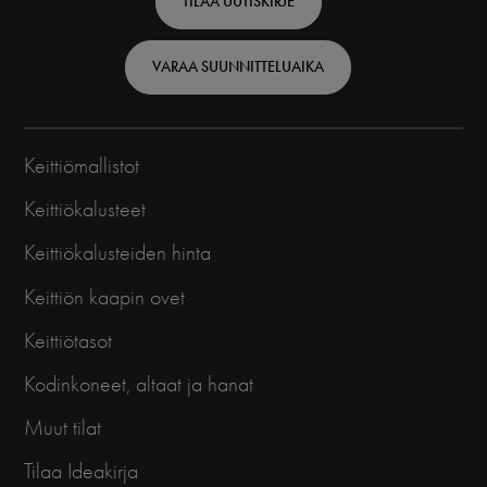
TILAA UUTISKIRJE
VARAA SUUNNITTELUAIKA
Keittiömallistot
Keittiökalusteet
Keittiökalusteiden hinta
Keittiön kaapin ovet
Keittiötasot
Kodinkoneet, altaat ja hanat
Muut tilat
Tilaa Ideakirja