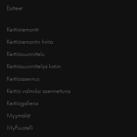
Esitteet
Keittiöremontti
Keittiöremontin hinta
Keittiösuunnittelu
Keittiösuunnittelija kotiin
Keittiöasennus
Keittiö valmiiksi asennettuna
Keittiögalleria
Myymälät
MyPuustelli