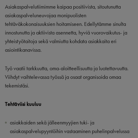
Asiakaspalvelutiimimme kaipaa positiivista, sitoutunutta
asiakaspalveluneuvojaa monipuolisten
tehtäväkokonaisuuksien hoitamiseen. Edellytämme sinulta
innostunutta ja aktiivista asennetta, hyviä vuorovaikutus- ja
yhteistyötaitoja sekä valmiutta kohdata asiakkaita eri
asiointikanavissa.
Työ vaatii tarkkuutta, oma-aloitteellisuutta ja luotettavuutta.
Viihdyt vaihtelevassa työssä ja osaat organisoida omaa
tekemistäsi.
Tehtäviisi kuuluu
asiakkaiden sekä jälleenmyyjien tuki- ja
asiakaspalvelupyyntöihin vastaaminen puhelinpalvelussa