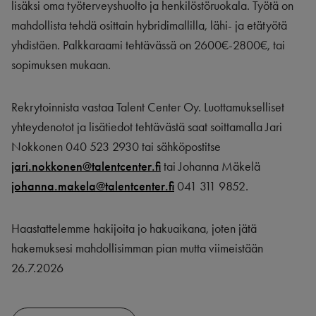
lisäksi oma työterveyshuolto ja henkilöstöruokala. Työtä on
mahdollista tehdä osittain hybridimallilla, lähi- ja etätyötä
yhdistäen. Palkkaraami tehtävässä on 2600€-2800€, tai
sopimuksen mukaan.
Rekrytoinnista vastaa Talent Center Oy. Luottamukselliset
yhteydenotot ja lisätiedot tehtävästä saat soittamalla Jari
Nokkonen 040 523 2930 tai sähköpostitse
jari.nokkonen@talentcenter.fi
tai Johanna Mäkelä
johanna.makela@talentcenter.fi
041 311 9852.
Haastattelemme hakijoita jo hakuaikana, joten jätä
hakemuksesi mahdollisimman pian mutta viimeistään
26.7.2026